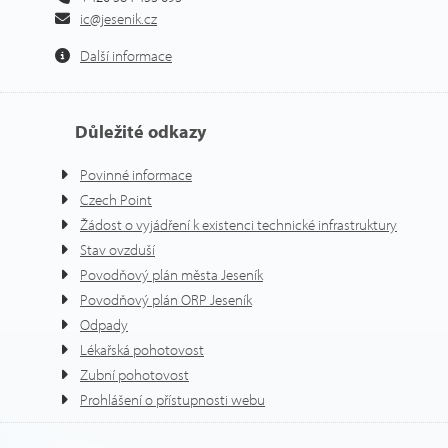
ic@jesenik.cz
Další informace
Důležité odkazy
Povinné informace
Czech Point
Žádost o vyjádření k existenci technické infrastruktury
Stav ovzduší
Povodňový plán města Jeseník
Povodňový plán ORP Jeseník
Odpady
Lékařská pohotovost
Zubní pohotovost
Prohlášení o přístupnosti webu