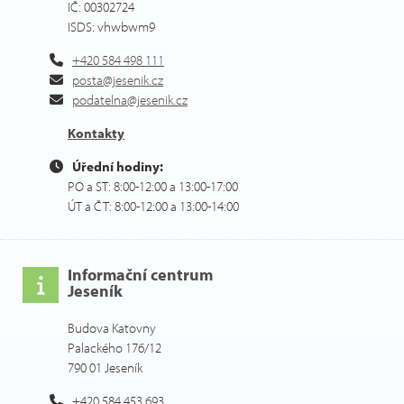
IČ: 00302724
ISDS: vhwbwm9
+420 584 498 111
posta@jesenik.cz
podatelna@jesenik.cz
Kontakty
Úřední hodiny:
PO a ST: 8:00-12:00 a 13:00-17:00
ÚT a ČT: 8:00-12:00 a 13:00-14:00
Informační centrum
Jeseník
Budova Katovny
Palackého 176/12
790 01 Jeseník
+420 584 453 693