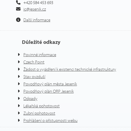
+420 584 453 693
ic@jesenik.cz
Další informace
Důležité odkazy
Povinné informace
Czech Point
Žádost o vyjádření k existenci technické infrastruktury
Stav ovzduší
Povodňový plán města Jeseník
Povodňový plán ORP Jeseník
Odpady
Lékařská pohotovost
Zubní pohotovost
Prohlášení o přístupnosti webu