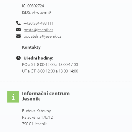
IČ: 00302724
ISDS: vhwbwm9
+420 584 498 111
posta@jesenik.cz
podatelna@jesenik.cz
Kontakty
Úřední hodiny:
PO a ST: 8:00-12:00 a 13:00-17:00
ÚT a ČT: 8:00-12:00 a 13:00-14:00
Informační centrum
Jeseník
Budova Katovny
Palackého 176/12
790 01 Jeseník