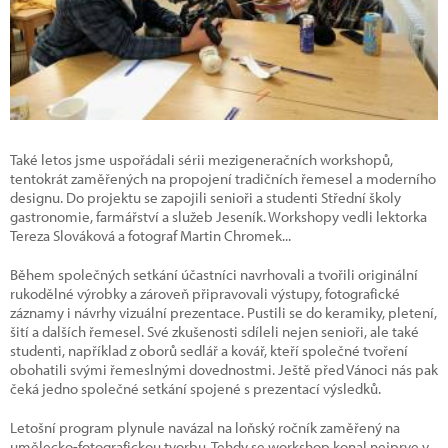
Také letos jsme uspořádali sérii mezigeneračních workshopů,
tentokrát zaměřených na propojení tradičních řemesel a moderního
designu. Do projektu se zapojili senioři a studenti Střední školy
gastronomie, farmářství a služeb Jeseník. Workshopy vedli lektorka
Tereza Slováková a fotograf Martin Chromek...
Během společných setkání účastníci navrhovali a tvořili originální
rukodělné výrobky a zároveň připravovali výstupy, fotografické
záznamy i návrhy vizuální prezentace. Pustili se do keramiky, pletení,
šití a dalších řemesel. Své zkušenosti sdíleli nejen senioři, ale také
studenti, například z oborů sedlář a kovář, kteří společné tvoření
obohatili svými řemeslnými dovednostmi. Ještě před Vánoci nás pak
čeká jedno společné setkání spojené s prezentací výsledků.
Letošní program plynule navázal na loňský ročník zaměřený na
umělecko-fotografickou tvorbu. Tehdy se workshop konal nejprve v