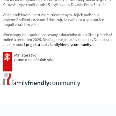
Katovně a vyvrcholil vernisáží a výstavou v Divadle Petra Bezruče.
Velké poděkování patří všem zúčastněným. Jejich nadšení a
vzájemné sdílení zkušeností dokazují, že tvořivost a spolupráce
fungují v každém věku.
Workshopy jsou spolufinancovány z dotačního titulu Obec přátelská
rodině a seniorům 2025. Realizujeme je také v souladu s Dohodou o
cílech v rámci
projektu audit familyfriendlycommunity.