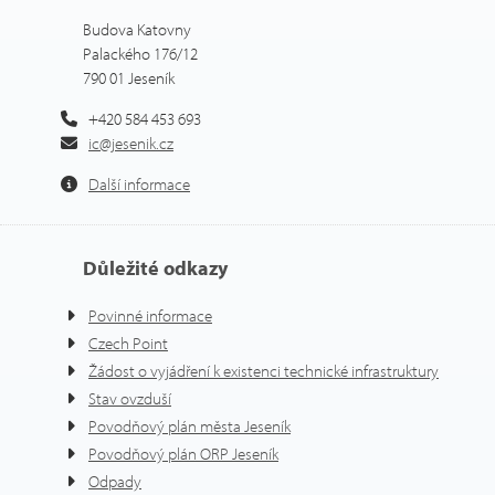
Budova Katovny
Palackého 176/12
790 01 Jeseník
+420 584 453 693
ic@jesenik.cz
Další informace
Důležité odkazy
Povinné informace
Czech Point
Žádost o vyjádření k existenci technické infrastruktury
Stav ovzduší
Povodňový plán města Jeseník
Povodňový plán ORP Jeseník
Odpady