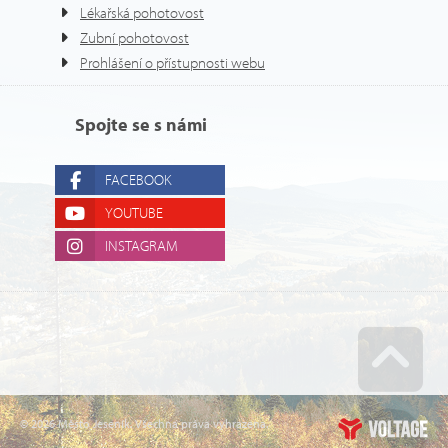
Lékařská pohotovost
Zubní pohotovost
Prohlášení o přístupnosti webu
Spojte se s námi
FACEBOOK
YOUTUBE
INSTAGRAM
Go u
© 2026 Město Jeseník. Všechna práva vyhrazena.