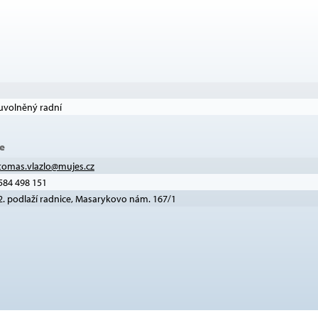
uvolněný radní
e
tomas.vlazlo@mujes.cz
584 498 151
2. podlaží radnice, Masarykovo nám. 167/1