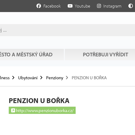
Facebook
Youtube
Instagram
STO A MĚSTSKÝ ÚŘAD
POTŘEBUJI VYŘÍDIT
llness
Ubytování
Penziony
PENZION U BOŘKA
PENZION U BOŘKA
http://www.penzionuborka.cz/