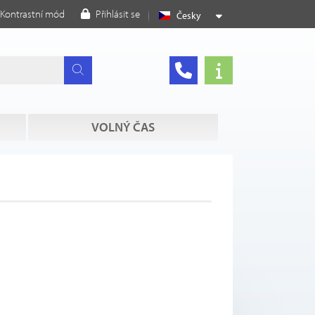
Kontrastní mód
Přihlásit se
Česky
VOLNÝ ČAS