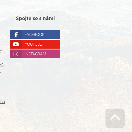
Spojte se s námi
FACEBOOK
YOUTUBE
ry
INSTAGRAM
ník
k
ebu