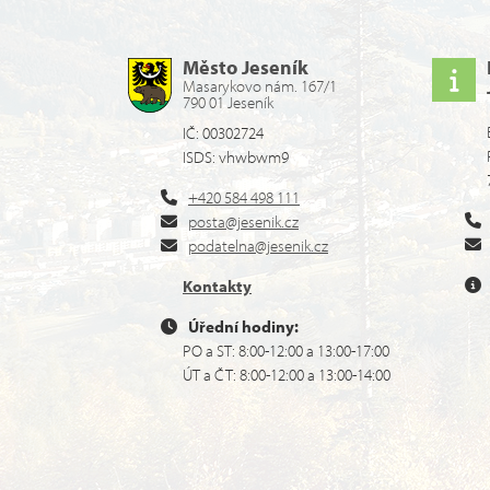
Město Jeseník
Masarykovo nám. 167/1
790 01 Jeseník
IČ: 00302724
ISDS: vhwbwm9
+420 584 498 111
posta@jesenik.cz
podatelna@jesenik.cz
Kontakty
Úřední hodiny:
PO a ST: 8:00-12:00 a 13:00-17:00
ÚT a ČT: 8:00-12:00 a 13:00-14:00