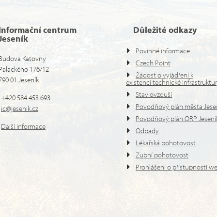
Informační centrum
Důležité odkazy
Jeseník
Povinné informace
Budova Katovny
Czech Point
Palackého 176/12
Žádost o vyjádření k
790 01 Jeseník
existenci technické infrastruktu
Stav ovzduší
+420 584 453 693
Povodňový plán města Jese
ic@jesenik.cz
Povodňový plán ORP Jesení
Další informace
Odpady
Lékařská pohotovost
Zubní pohotovost
Prohlášení o přístupnosti w