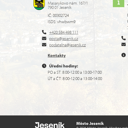
Masarykovo nám. 167/1
790 01 Jeseník
IČ: 00302724
ISDS: vhwbwm9
+420 584 498 111
posta@jesenik.cz
podatelna@jesenik.cz
Kontakty
Úřední hodiny:
PO a ST: 8:00-12:00 a 13:00-17:00
ÚT a ČT: 8:00-12:00 a 13:00-14:00
Město Jeseník
© 2026 Město Jeseník. Všechna prá