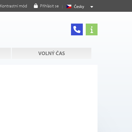
Kontrastní mód
Přihlásit se
Česky
VOLNÝ ČAS