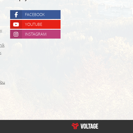
FACEBOOK
YOUTUBE
ry
INSTAGRAM
ník
k
ebu