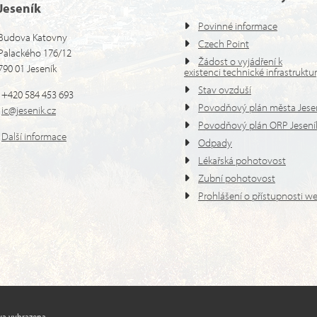
Jeseník
Povinné informace
Budova Katovny
Czech Point
Palackého 176/12
Žádost o vyjádření k
790 01 Jeseník
existenci technické infrastruktu
Stav ovzduší
+420 584 453 693
Povodňový plán města Jese
ic@jesenik.cz
Povodňový plán ORP Jesení
Další informace
Odpady
Lékařská pohotovost
Zubní pohotovost
Prohlášení o přístupnosti w
va vyhrazena.