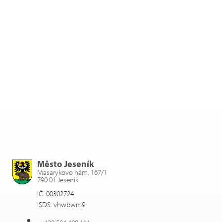
Město Jeseník
Masarykovo nám. 167/1
790 01 Jeseník
IČ: 00302724
ISDS: vhwbwm9