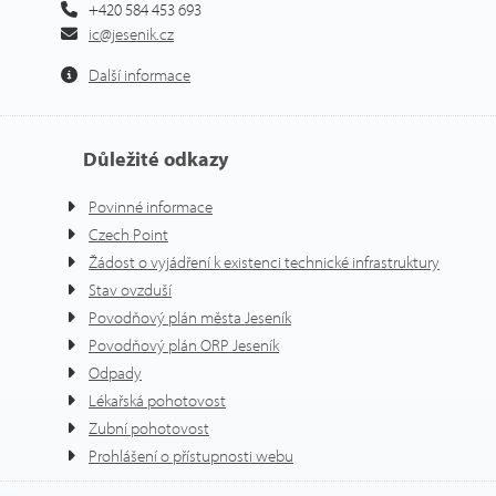
+420 584 453 693
ic@jesenik.cz
Další informace
Důležité odkazy
Povinné informace
Czech Point
Žádost o vyjádření k existenci technické infrastruktury
Stav ovzduší
Povodňový plán města Jeseník
Povodňový plán ORP Jeseník
Odpady
Lékařská pohotovost
Zubní pohotovost
Prohlášení o přístupnosti webu