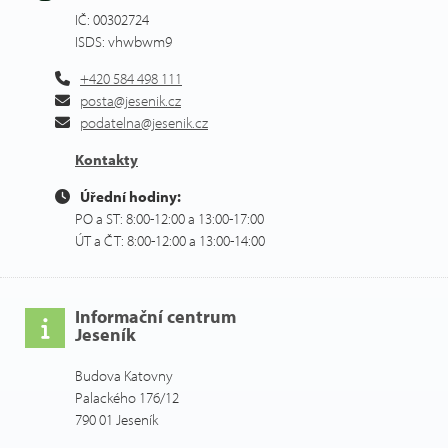
IČ: 00302724
ISDS: vhwbwm9
+420 584 498 111
posta@jesenik.cz
podatelna@jesenik.cz
Kontakty
Úřední hodiny:
PO a ST: 8:00-12:00 a 13:00-17:00
ÚT a ČT: 8:00-12:00 a 13:00-14:00
Informační centrum
Jeseník
Budova Katovny
Palackého 176/12
790 01 Jeseník