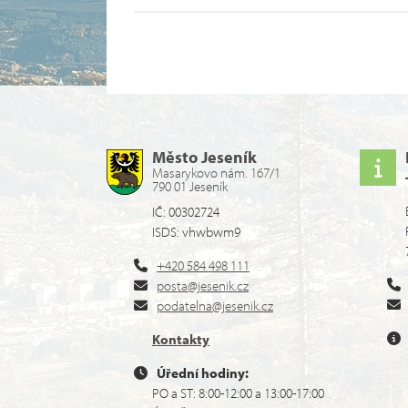
Město Jeseník
Masarykovo nám. 167/1
790 01 Jeseník
IČ: 00302724
ISDS: vhwbwm9
+420 584 498 111
posta@jesenik.cz
podatelna@jesenik.cz
Kontakty
Úřední hodiny:
PO a ST: 8:00-12:00 a 13:00-17:00