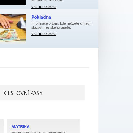
konkrétní den a čas.
VÍCE INFORMACÍ
Pokladna
Informace o tom, kde můžete uhradit
služby městského úřadu.
VÍCE INFORMACÍ
CESTOVNÍ PASY
MATRIKA
Řešení životních situací souvísející s