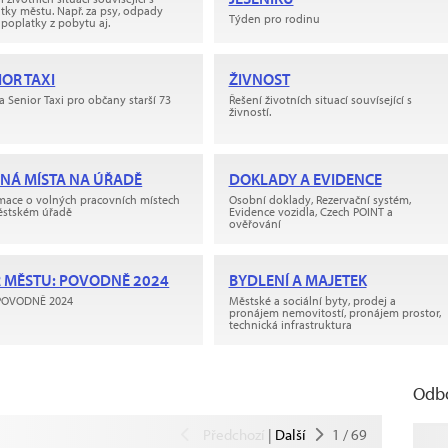
tky městu. Např. za psy, odpady
Týden pro rodinu
poplatky z pobytu aj.
IOR TAXI
ŽIVNOST
a Senior Taxi pro občany starší 73
Řešení životních situací souvísející s
živností.
NÁ MÍSTA NA ÚŘADĚ
DOKLADY A EVIDENCE
mace o volných pracovních místech
Osobní doklady, Rezervační systém,
ěstském úřadě
Evidence vozidla, Czech POINT a
ověřování
 MĚSTU: POVODNĚ 2024
BYDLENÍ A MAJETEK
POVODNĚ 2024
Městské a sociální byty, prodej a
pronájem nemovitostí, pronájem prostor,
technická infrastruktura
Odb
Předchozí
|
Další
1
/
69