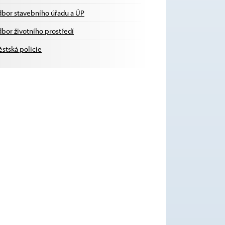
bor stavebního úřadu a ÚP
bor životního prostředí
stská policie