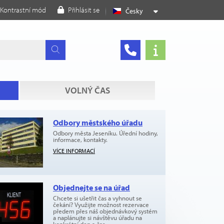
Kontrastní mód
Přihlásit se
Česky
VOLNÝ ČAS
Odbory městského úřadu
Odbory města Jeseníku. Úřední hodiny,
informace, kontakty.
VÍCE INFORMACÍ
Objednejte se na úřad
Chcete si ušetřit čas a vyhnout se
čekání? Využijte možnost rezervace
předem přes náš objednávkový systém
a naplánujte si návštěvu úřadu na