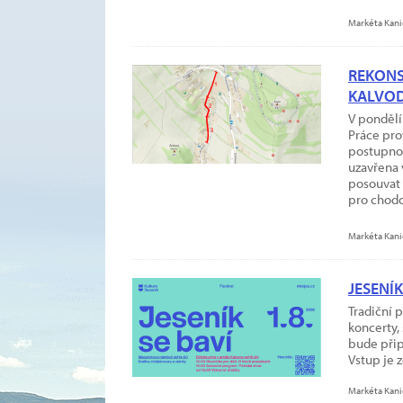
Markéta Kani
REKONS
KALVO
V pondělí
Práce pro
postupnou
uzavřena 
posouvat 
pro chodc
Markéta Kani
JESENÍK
Tradiční 
koncerty,
bude přip
Vstup je z
Markéta Kani