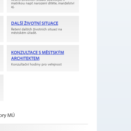
matrikou např. narození dítěte, manželství
aj.
DALŠÍ ŽIVOTNÍ SITUACE
Řešení dalších životních situací na
městském úřadě.
KONZULTACE S MĚSTSKÝM
ARCHITEKTEM
Konzultační hodiny pro veřejnost
ory MÚ