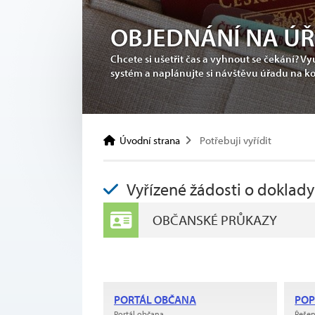
OBJEDNÁNÍ NA Ú
Chcete si ušetřit čas a vyhnout se čekání? 
JAK JE TO V JESE
systém a naplánujte si návštěvu úřadu na k
Úvodní strana
Potřebuji vyřídit
Vyřízené žádosti o doklady
OBČANSKÉ PRŮKAZY
PORTÁL OBČANA
POP
Portál občana
Řešen