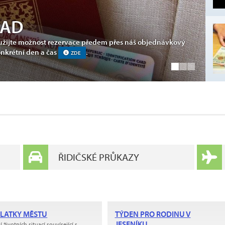
ŘAD
Využijte možnost rezervace předem přes náš objednávkový
NÍKU S ODPADY?
onkrétní den a čas
.
ZDE
DOTŘIĎME TO
ŘIDIČSKÉ PRŮKAZY
LATKY MĚSTU
TÝDEN PRO RODINU V
JESENÍKU
í životních situací souvísející s