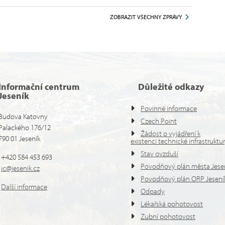
ZOBRAZIT VŠECHNY ZPRÁVY
Informační centrum
Důležité odkazy
Jeseník
Povinné informace
Budova Katovny
Czech Point
Palackého 176/12
Žádost o vyjádření k
790 01 Jeseník
existenci technické infrastruktu
Stav ovzduší
+420 584 453 693
Povodňový plán města Jese
ic@jesenik.cz
Povodňový plán ORP Jesení
Další informace
Odpady
Lékařská pohotovost
Zubní pohotovost