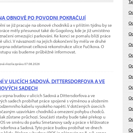
Ta
Od
NA OBNOVĚ PO POVODNI POKRAČUJÍ
Od
olní se již pracuje na obnově chodníků a v příštím týdnu by se
práce měly přesunout také do Gogolovy, kde je již umístěno
Od
značení omezující parkování. Ke konci se pomalu blíží práce
ě ulici. V návaznosti na jejich dokončení by měla ve druhé
Od
srpna odstartovat celková rekonstrukce ulice Fučíkova. O
ostupu vás budeme průběžně informovat.
Od
ová vlozila zprávu 07.08.2026
Od
Od
Í V ULICÍCH SADOVÁ, DITTERSDORFOVA A VE
Od
NOVÝCH SADECH
 srpna budou v ulicích Sadová a Dittersdorfova a ve
Od
ých sadech probíhat práce spojené s výměnou a uložením
odzemního kabelu vysokého napětí. V dotčených úsecích
Od
dočasným uzavírkám chodníků a omezení pohybu chodců.
však zůstane průchozí. Součástí stavby bude také překop u
Od
OS ve směru do parku Smetanovy sady a práce v křižovatce
ersdorfova a Sadová. Tyto práce budou probíhat ve dnech
Od
o klidu. Překop u budovy IPOS je plánován na 8. a 9. srpna