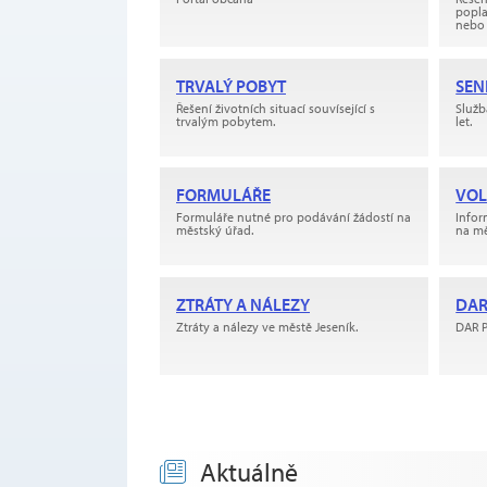
popla
nebo 
TRVALÝ POBYT
SEN
Řešení životních situací souvísející s
Služb
trvalým pobytem.
let.
FORMULÁŘE
VOL
Formuláře nutné pro podávání žádostí na
Infor
městský úřad.
na m
ZTRÁTY A NÁLEZY
DAR
Ztráty a nálezy ve městě Jeseník.
DAR 
Aktuálně