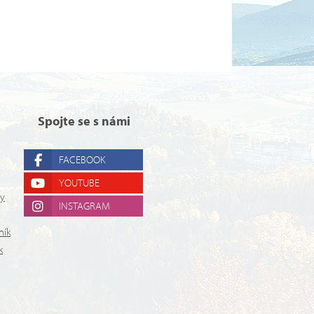
Spojte se s námi
FACEBOOK
YOUTUBE
ry
INSTAGRAM
ník
k