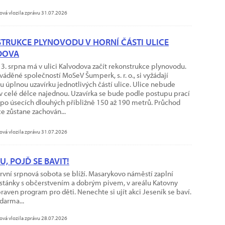
ová vlozila zprávu 31.07.2026
TRUKCE PLYNOVODU V HORNÍ ČÁSTI ULICE
DOVA
 3. srpna má v ulici Kalvodova začít rekonstrukce plynovodu.
váděné společností MoSeV Šumperk, s. r. o., si vyžádají
 úplnou uzavírku jednotlivých částí ulice. Ulice nebude
v celé délce najednou. Uzavírka se bude podle postupu prací
po úsecích dlouhých přibližně 150 až 190 metrů. Průchod
e zůstane zachován...
ová vlozila zprávu 31.07.2026
U, POJĎ SE BAVIT!
první srpnová sobota se blíží. Masarykovo náměstí zaplní
 stánky s občerstvením a dobrým pivem, v areálu Katovny
raven program pro děti. Nenechte si ujít akci Jeseník se baví.
darma...
ová vlozila zprávu 28.07.2026