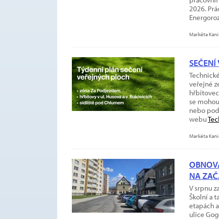
2026. Prá
Energoro
Markéta Kani
SEČENÍ
Technické
veřejné z
hřbitovec
se mohou 
nebo pod
webu
Tec
Markéta Kani
OBNOVA
NA ZAČ
V srpnu z
Školní a 
etapách a
ulice Gogo