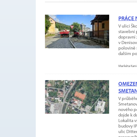
PRÁCE 
V ulici Šk
stavební 
dopravní 
v Denisov
polovině 
dalším p
Markéta Kani
OMEZEN
SMETA
V průběhu
Smetanov
nového p
dojde k 
Lokalita 
budovy IP
ulic Ditt
pracovníh