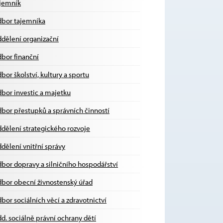
jemník
bor tajemníka
dělení organizační
bor finanční
bor školství, kultury a sportu
bor investic a majetku
bor přestupků a správních činností
dělení strategického rozvoje
dělení vnitřní správy
bor dopravy a silničního hospodářství
bor obecní živnostenský úřad
bor sociálních věcí a zdravotnictví
d. sociálně právní ochrany dětí