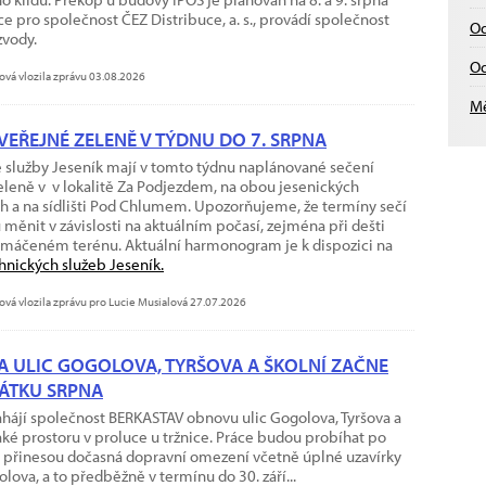
ce pro společnost ČEZ Distribuce, a. s., provádí společnost
Od
zvody.
Od
ová vlozila zprávu 03.08.2026
Mě
 VEŘEJNÉ ZELENĚ V TÝDNU DO 7. SRPNA
 služby Jeseník mají v tomto týdnu naplánované sečení
eleně v v lokalitě Za Podjezdem, na obou jesenických
h a na sídlišti Pod Chlumem. Upozorňujeme, že termíny sečí
měnit v závislosti na aktuálním počasí, zejména při dešti
máčeném terénu. Aktuální harmonogram je k dispozici na
hnických služeb Jeseník.
ová vlozila zprávu pro Lucie Musialová 27.07.2026
 ULIC GOGOLOVA, TYRŠOVA A ŠKOLNÍ ZAČNE
ÁTKU SRPNA
ahájí společnost BERKASTAV obnovu ulic Gogolova, Tyršova a
také prostoru v proluce u tržnice. Práce budou probíhat po
 přinesou dočasná dopravní omezení včetně úplné uzavírky
lova, a to předběžně v termínu do 30. září...