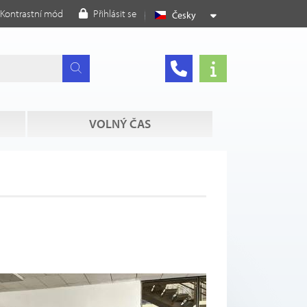
Kontrastní mód
Přihlásit se
Česky
VOLNÝ ČAS