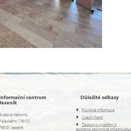
Informační centrum
Důležité odkazy
Jeseník
Povinné informace
Budova Katovny
Czech Point
Palackého 176/12
Žádost o vyjádření k
790 01 Jeseník
existenci technické infrastruktu