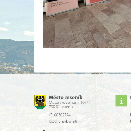
Město Jeseník
Masarykovo nám. 167/1
790 01 Jeseník
IČ: 00302724
ISDS: vhwbwm9