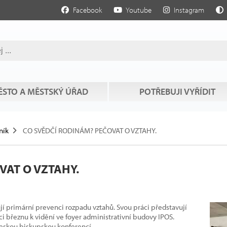
Facebook
Youtube
Instagram
STO A MĚSTSKÝ ÚŘAD
POTŘEBUJI VYŘÍDIT
ník
CO SVĚDČÍ RODINÁM? PEČOVAT O VZTAHY.
VAT O VZTAHY.
ují primární prevenci rozpadu vztahů. Svou práci představují
ci březnu k vidění ve foyer administrativní budovy IPOS.
Českou biskupskou konferencí...