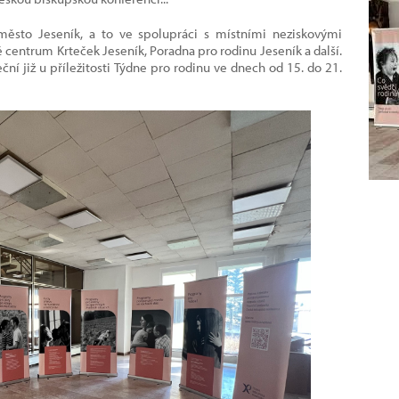
 město Jeseník, a to ve spolupráci s místními neziskovými
é centrum Krteček Jeseník, Poradna pro rodinu Jeseník a další.
ční již u příležitosti Týdne pro rodinu ve dnech od 15. do 21.