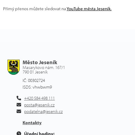
Přímý přenos můžete sledovat na
YouTube města Jeseník.
Město Jeseník
Masarykovo nám. 167/1
790 01 Jeseník
IČ: 00302724
ISDS: vhwbwm9
+420 584 498 111
posta@jesenik.cz
podatelna@jesenik.cz
Kontakty
Úřední hodiny: