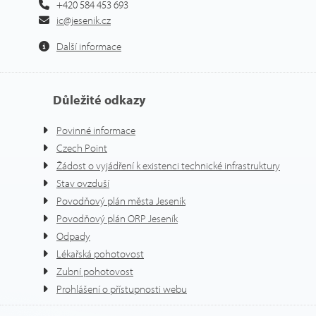
+420 584 453 693
ic@jesenik.cz
Další informace
Důležité odkazy
Povinné informace
Czech Point
Žádost o vyjádření k existenci technické infrastruktury
Stav ovzduší
Povodňový plán města Jeseník
Povodňový plán ORP Jeseník
Odpady
Lékařská pohotovost
Zubní pohotovost
Prohlášení o přístupnosti webu