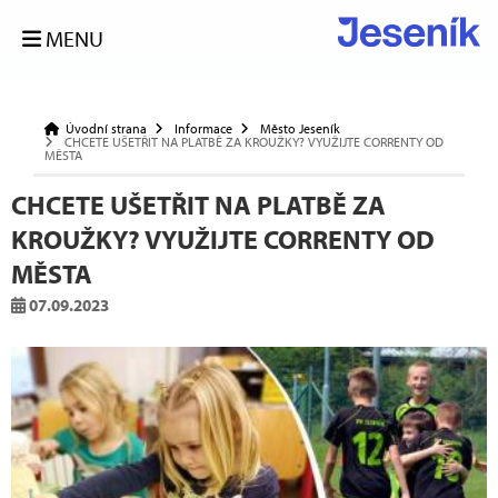
MENU
Úvodní strana
Informace
Město Jeseník
CHCETE UŠETŘIT NA PLATBĚ ZA KROUŽKY? VYUŽIJTE CORRENTY OD
MĚSTA
CHCETE UŠETŘIT NA PLATBĚ ZA
KROUŽKY? VYUŽIJTE CORRENTY OD
MĚSTA
07.09.2023