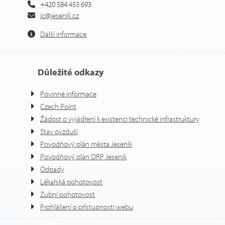
+420 584 453 693
ic@jesenik.cz
Další informace
Důležité odkazy
Povinné informace
Czech Point
Žádost o vyjádření k existenci technické infrastruktury
Stav ovzduší
Povodňový plán města Jeseník
Povodňový plán ORP Jeseník
Odpady
Lékařská pohotovost
Zubní pohotovost
Prohlášení o přístupnosti webu