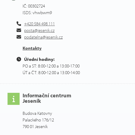
IČ: 00302724
ISDS: vhwbwm9
+420 584 498 111
posta@jesenik.cz
podatelna@jesenik.cz
Kontakty
Úřední hodiny:
PO a ST: 8:00-12:00 a 13:00-17:00
ÚT a ČT: 8:00-12:00 a 13:00-14:00
Informační centrum
Jeseník
Budova Katovny
Palackého 176/12
790 01 Jeseník