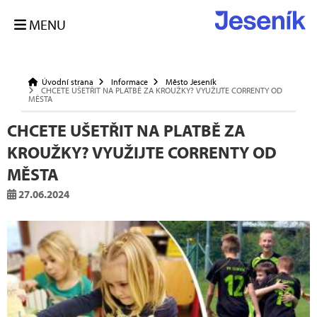
MENU
Úvodní strana
Informace
Město Jeseník
CHCETE UŠETŘIT NA PLATBĚ ZA KROUŽKY? VYUŽIJTE CORRENTY OD
MĚSTA
CHCETE UŠETŘIT NA PLATBĚ ZA
KROUŽKY? VYUŽIJTE CORRENTY OD
MĚSTA
27.06.2024