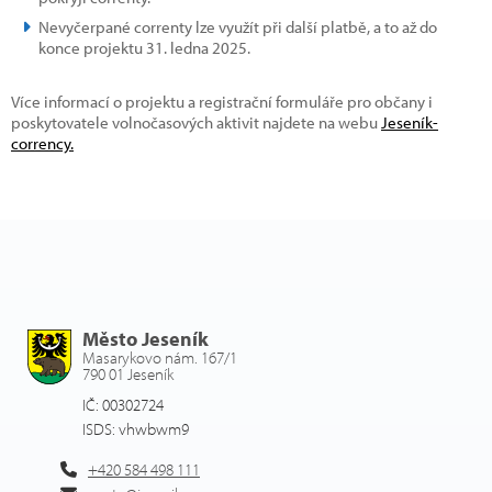
Nevyčerpané correnty lze využít při další platbě, a to až do
konce projektu 31. ledna 2025.
Více informací o projektu a registrační formuláře pro občany i
poskytovatele volnočasových aktivit najdete na webu
Jeseník-
corrency.
Město Jeseník
Masarykovo nám. 167/1
790 01 Jeseník
IČ: 00302724
ISDS: vhwbwm9
+420 584 498 111