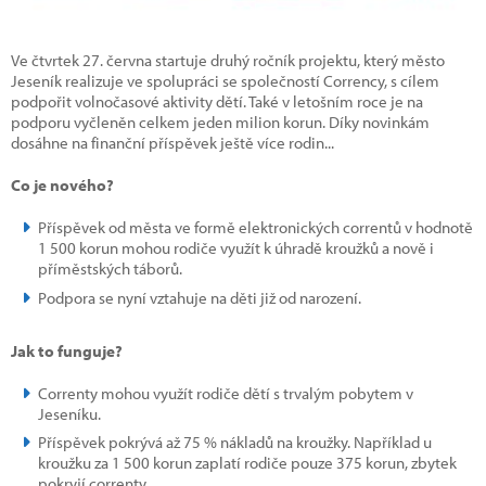
Ve čtvrtek 27. června startuje druhý ročník projektu, který město
Jeseník realizuje ve spolupráci se společností Corrency, s cílem
podpořit volnočasové aktivity dětí. Také v letošním roce je na
podporu vyčleněn celkem jeden milion korun. Díky novinkám
dosáhne na finanční příspěvek ještě více rodin...
Co je nového?
Příspěvek od města ve formě elektronických correntů v hodnotě
1 500 korun mohou rodiče využít k úhradě kroužků a nově i
příměstských táborů.
Podpora se nyní vztahuje na děti již od narození.
Jak to funguje?
Correnty mohou využít rodiče dětí s trvalým pobytem v
Jeseníku.
Příspěvek pokrývá až 75 % nákladů na kroužky. Například u
kroužku za 1 500 korun zaplatí rodiče pouze 375 korun, zbytek
pokryjí correnty.