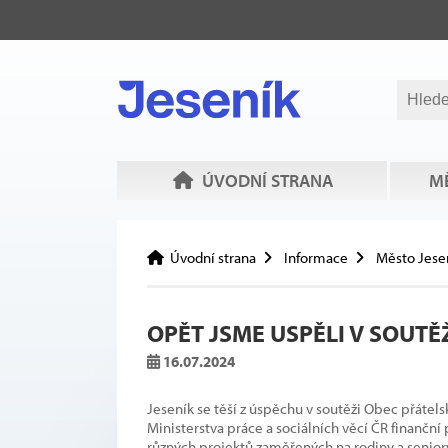
ÚVODNÍ STRANA
MĚ
Úvodní strana
Informace
Město Jese
OPĚT JSME USPĚLI V SOUT
16.07.2024
Jeseník se těší z úspěchu v soutěži Obec přátel
Ministerstva práce a sociálních věcí ČR finanční 
různých projektů zaměřených na rodiny a senior