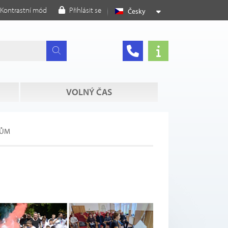
Kontrastní mód
Přihlásit se
Česky
VOLNÝ ČAS
RŮM