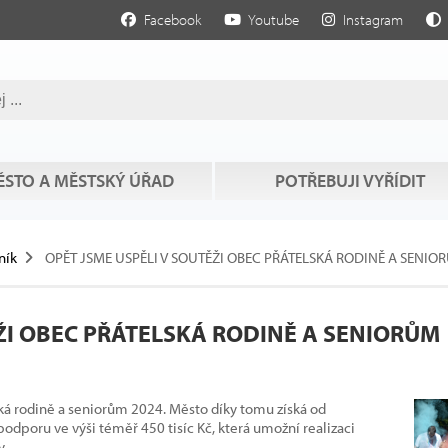
Facebook
Youtube
Instagram
STO A MĚSTSKÝ ÚŘAD
POTŘEBUJI VYŘÍDIT
ník
OPĚT JSME USPĚLI V SOUTĚŽI OBEC PŘÁTELSKÁ RODINĚ A SENIO
ĚŽI OBEC PŘÁTELSKÁ RODINĚ A SENIORŮM
ská rodině a seniorům 2024. Město díky tomu získá od
podporu ve výši téměř 450 tisíc Kč, která umožní realizaci
y.