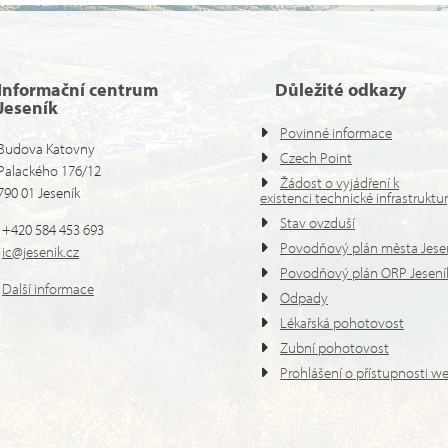
Informační centrum
Důležité odkazy
Jeseník
Povinné informace
Budova Katovny
Czech Point
Palackého 176/12
Žádost o vyjádření k
790 01 Jeseník
existenci technické infrastruktu
Stav ovzduší
+420 584 453 693
Povodňový plán města Jese
ic@jesenik.cz
Povodňový plán ORP Jesení
Další informace
Odpady
Lékařská pohotovost
Zubní pohotovost
Prohlášení o přístupnosti w