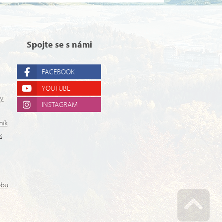
Spojte se s námi
FACEBOOK
YOUTUBE
ry
INSTAGRAM
ník
k
ebu