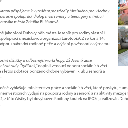
vitami přispějeme k vytváření prostředí přátelského pro všechny
nerační spolupráci, dialog mezi seniory a teenagery a třeba i
tarostka města Zdeňka Blišťanová.
ně jako vloni Duhový běh města Jeseník pro rodiny vlastní i
polupráci s neziskovou organizací EurotopiaCZ se koná 14.
podporu náhradní rodinné péče a zvýšení povědomí o významu
ořivé dílničky a odbornější workshopy, ZŠ Jeseník zase
 zahrady Čtyřlístek,“
doplnil vedoucí odboru sociálních věcí
de i letos z dotace pořízeno drobné vybavení klubu seniorů a
.
čně vyhlašuje ministerstvo práce a sociálních věcí, které poskytuje um
einvestičních výdajů na podporu rodiny a seniorů a na aktivity mezigen
č, z této částky byl dovybaven Rodinný koutek na IPOSe, realizován Duh
.