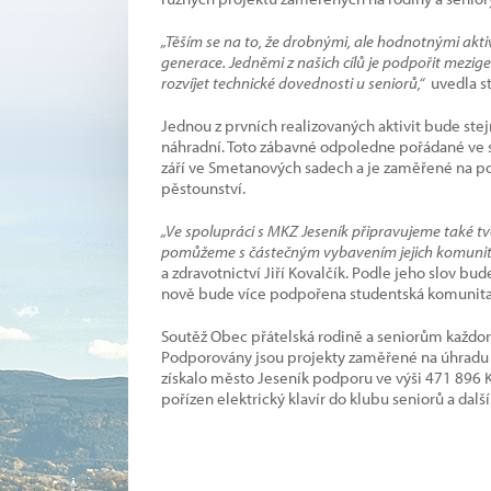
„Těším se na to, že drobnými, ale hodnotnými akti
generace. Jedněmi z našich cílů je podpořit mezige
rozvíjet technické dovednosti u seniorů,“
uvedla s
Jednou z prvních realizovaných aktivit bude stej
náhradní. Toto zábavné odpoledne pořádané ve s
září ve Smetanových sadech a je zaměřené na 
pěstounství.
„Ve spolupráci s MKZ Jeseník připravujeme také tv
pomůžeme s částečným vybavením jejich komunitní
a zdravotnictví Jiří Kovalčík. Podle jeho slov bu
nově bude více podpořena studentská komunita
Soutěž Obec přátelská rodině a seniorům každoro
Podporovány jsou projekty zaměřené na úhradu n
získalo město Jeseník podporu ve výši 471 896 K
pořízen elektrický klavír do klubu seniorů a další