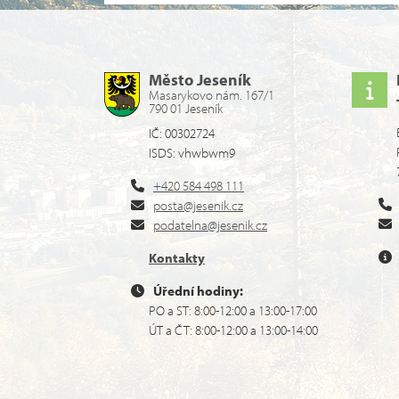
Město Jeseník
Masarykovo nám. 167/1
790 01 Jeseník
IČ: 00302724
ISDS: vhwbwm9
+420 584 498 111
posta@jesenik.cz
podatelna@jesenik.cz
Kontakty
Úřední hodiny:
PO a ST: 8:00-12:00 a 13:00-17:00
ÚT a ČT: 8:00-12:00 a 13:00-14:00