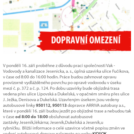
V pondělí 16. září proběhne z důvodu prací společnosti Vak -
Vodovody a kanalizace Jesenicka, a. s., úplná uzavírka ulice Fučíkova,
v čase od 8:00 do 16:00 hodin. Práce budou zahrnovat opravu
provizorně vydlážděného povrchu po opravě vodovodu v úseku
mezi č. p. 372 a č. p. 124. Po dobu uzavírky bude objízdná trasa
vedena přes ulice Lipovská a Dukelská, v opačném směru přes ulice
J. Ježka, Denisova a Dukelská. Uzavřeným úsekem jsou vedeny
autobusové linky
950112, 950113
dopravce ARRIVA autobusy a.s.,
které v pondělí 16. září budou jezdit po objízdné trase a nebudou tak
v čase
od 8:00 do 18:00
obsluhovat autobusové
zastávky Jeseník,lékárna; Jeseník,Dukelská a Jeseník,u
rybníčku. Bližší informace o celé uzavírce včetně popisu změn ve
vedení autobusové dopravy naleznete na webu
KIDSOK.