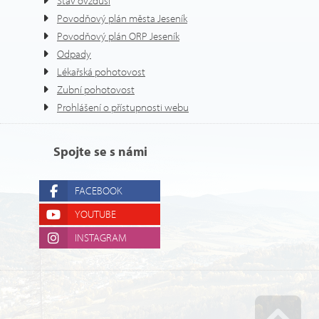
Stav ovzduší
Povodňový plán města Jeseník
Povodňový plán ORP Jeseník
Odpady
Lékařská pohotovost
Zubní pohotovost
Prohlášení o přístupnosti webu
Spojte se s námi
FACEBOOK
YOUTUBE
INSTAGRAM