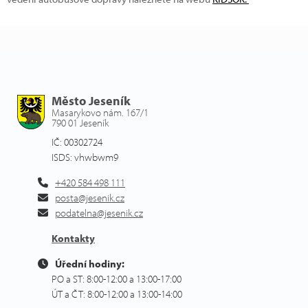
Město Jeseník
Masarykovo nám. 167/1
790 01 Jeseník
IČ: 00302724
ISDS: vhwbwm9
+420 584 498 111
posta@jesenik.cz
podatelna@jesenik.cz
Kontakty
Úřední hodiny:
PO a ST: 8:00-12:00 a 13:00-17:00
ÚT a ČT: 8:00-12:00 a 13:00-14:00