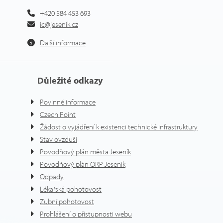
+420 584 453 693
ic@jesenik.cz
Další informace
Důležité odkazy
Povinné informace
Czech Point
Žádost o vyjádření k existenci technické infrastruktury
Stav ovzduší
Povodňový plán města Jeseník
Povodňový plán ORP Jeseník
Odpady
Lékařská pohotovost
Zubní pohotovost
Prohlášení o přístupnosti webu