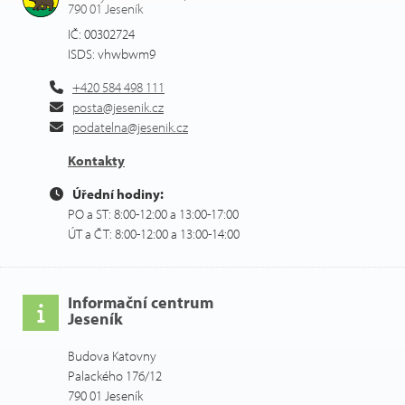
790 01 Jeseník
IČ: 00302724
ISDS: vhwbwm9
+420 584 498 111
posta@jesenik.cz
podatelna@jesenik.cz
Kontakty
Úřední hodiny:
PO a ST: 8:00-12:00 a 13:00-17:00
ÚT a ČT: 8:00-12:00 a 13:00-14:00
Informační centrum
Jeseník
Budova Katovny
Palackého 176/12
790 01 Jeseník