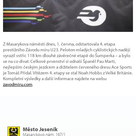
Z Masarykova náměstí dnes, 1. června, odstartovala 4. etapa
prestižního Závodu míru U23. Peloton mladých cyklistických nadějí
vyrazil vstříc 118 km dlouhé závěrečné etapě do Šumperka – a bylo
se na co dívat: Celkové prvenství si odnáší Španěl Pau Martí,
nejlepším českým jezdcem a držitelem červeného dresu Ace Sports
je Tomáš Přidal. Vítězem 4. etapy se stal Noah Hobbs z Velké Británie.
Kompletní výsledky a další informace najdete na webu
zavodmiru.com
Město Jeseník
Masarykovo nám. 167/1