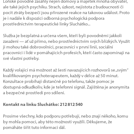
Loňské povodně zasáhly nejen domovy a majetek mnoha obyvatel,
ale také jejich psychiku. Strach, úzkost, nejistota z budoucnosti či
pocit ztráty bezpečí jsou přirozené reakce na takovou událost. Proto
je i nadále k dispozici odborná psychologická podpora
prostřednictvím terapeutické linky Sluchátko...
Služba je bezplatná a určena všem, kteří byli povodněmi jakkoli
zasaženi — ať už přímo, nebo prostřednictvím svých blízkých. Využít
ji mohou také dobrovolníci, pracovníci v první linii, sociální
pracovníci i lidé v pomáhajících profesích, kteří často zapomínají na
své vlastní potřeby.
Každý volající má možnost až šesti navazujících rozhovorů se „svým“
kvalifikovaným psychoterapeutem, každý v délce až 50 minut.
Konzultace probíhají distančně po telefonu, takže pomoc je
dostupná odkudkoliv, kde je telefonní signál. Zajištěna je anonymita
a bezpečné prostředí pro sdílení.
Kontakt na linku Sluchátko: 212 812 540
Prosíme všechny, kdo podporu potřebují, nebo znají někoho, komu
by mohla pomoci, aby této možnosti využili. Děkujeme, že
pomáháte šířit tuto informaci dál.