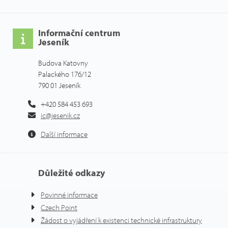
Informační centrum
Jeseník
Budova Katovny
Palackého 176/12
790 01 Jeseník
+420 584 453 693
ic@jesenik.cz
Další informace
Důležité odkazy
Povinné informace
Czech Point
Žádost o vyjádření k existenci technické infrastruktury