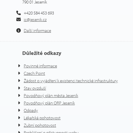
790 01 Jeseník
+420 584 453 693
ic@jesenik.cz
Další informace
Důležité odkazy
Povinné informace
Czech Point
Žádost o vyjádření k existenci technické infrastruktury
Stav ovzduší
Povodňový plán města Jeseník
Povodňový plán ORP Jeseník
Odpady
Lékařská pohotovost
Zubní pohotovost
Prohlášení o přístupnosti webu