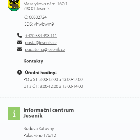
Masarykovo nám. 167/1
790 01 Jeseník
IČ: 00302724
ISDS: vhwbwm9
+420 584 498 111
posta@jesenik.cz
podatelna@jesenik.cz
Kontakty
Úřední hodiny:
PO a ST: 8:00-12:00 a 13:00-17:00
ÚT a ČT: 8:00-12:00 a 13:00-14:00
Informační centrum
Jeseník
Budova Katovny
Palackého 176/12