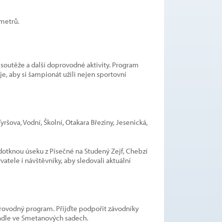
ometrů.
soutěže a další doprovodné aktivity. Program
, aby si šampionát užili nejen sportovní
ršova, Vodní, Školní, Otakara Březiny, Jesenická,
 dotknou úseku z Písečné na Studený Zejf, Chebzí
atele i návštěvníky, aby sledovali aktuální
oprovodný program. Přijďte podpořit závodníky
ivadle ve Smetanových sadech.