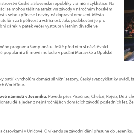
rovství České a Slovenské republiky v silniční cyklistice. Na
oušci se mohou těšit na atraktivní závody v náročném horském
lost s sebou přinese i nezbytná dopravní omezení. Město
atelům za trpělivost a vstřícnost. Jako poděkování je pro
ní dárek: v pátek večer vystoupí v letním divadle ve
dného programu šampionátu. Ještě před ním si návštěvníci
 populární a filmové melodie v podání Moravské a Opolské
y patří k vrcholům domácí silniční sezony. Český svaz cyklistiky uvádí, 
ch WorldTour.
ykově náměstí v Jeseníku.
Povede přes Písečnou, Chebzí, Rejvíz, Dětřich
onátu dělá jeden z nejnáročnějších domácích závodů posledních let. Ženy
na časovkami v Uničově. O víkendu se závodní dění přesune do Jeseníku.