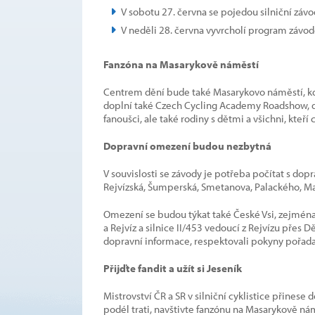
V sobotu 27. června se pojedou silniční závod
V neděli 28. června vyvrcholí program závo
Fanzóna na Masarykově náměstí
Centrem dění bude také Masarykovo náměstí, kde
doplní také Czech Cycling Academy Roadshow, do
fanoušci, ale také rodiny s dětmi a všichni, kteří
Dopravní omezení budou nezbytná
V souvislosti se závody je potřeba počítat s dop
Rejvízská, Šumperská, Smetanova, Palackého, 
Omezení se budou týkat také České Vsi, zejména u
a Rejvíz a silnice II/453 vedoucí z Rejvízu přes
dopravní informace, respektovali pokyny pořadat
Přijďte fandit a užít si Jeseník
Mistrovství ČR a SR v silniční cyklistice přine
podél trati, navštivte fanzónu na Masarykově ná