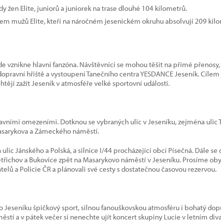
y žen Elite, juniorů a juniorek na trase dlouhé 104 kilometrů.
dem mužů Elite, kteří na náročném jesenickém okruhu absolvují 209 kil
 vznikne hlavní fanzóna. Návštěvníci se mohou těšit na přímé přenosy, 
pravní hřiště a vystoupení Tanečního centra YESDANCE Jeseník. Cílem je
 chtějí zažít Jeseník v atmosféře velké sportovní události.
ravními omezeními. Dotknou se vybraných ulic v Jeseníku, zejména ulic Ty
Masarykova a Zámeckého náměstí.
lic Jánského a Polská, a silnice I/44 procházející obcí Písečná. Dále se
 Dětřichov a Bukovice zpět na Masarykovo náměstí v Jeseníku. Prosíme obyv
elů a Policie ČR a plánovali své cesty s dostatečnou časovou rezervou.
se do Jeseníku špičkový sport, silnou fanouškovskou atmosféru i bohatý d
městí a v pátek večer si nenechte ujít koncert skupiny Lucie v letním d