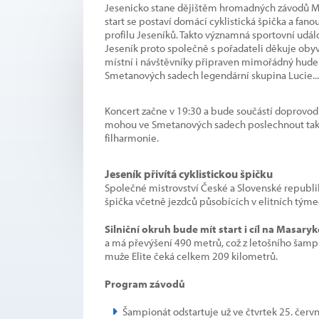
Jesenicko stane dějištěm hromadných závodů Mist
start se postaví domácí cyklistická špička a fan
profilu Jeseníků. Takto významná sportovní udá
Jeseník proto společně s pořadateli děkuje obyv
místní i návštěvníky připraven mimořádný hudeb
Smetanových sadech legendární skupina Lucie...
Koncert začne v 19:30 a bude součástí doprovo
mohou ve Smetanových sadech poslechnout také
filharmonie.
Jeseník přivítá cyklistickou špičku
Společné mistrovství České a Slovenské republik
špička včetně jezdců působících v elitních týme
Silniční okruh bude mít start i cíl na Masar
a má převýšení 490 metrů, což z letošního šampi
muže Elite čeká celkem 209 kilometrů.
Program závodů
Šampionát odstartuje už ve čtvrtek 25. červ