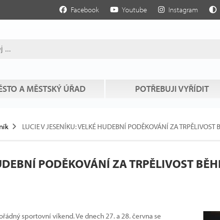
Facebook
Youtube
Instagram
STO A MĚSTSKÝ ÚŘAD
POTŘEBUJI VYŘÍDIT
ník
LUCIE V JESENÍKU: VELKÉ HUDEBNÍ PODĚKOVÁNÍ ZA TRPĚLIVOS
 HUDEBNÍ PODĚKOVÁNÍ ZA TRPĚLIVOST BĚ
řádný sportovní víkend. Ve dnech 27. a 28. června se