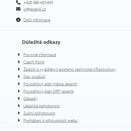
+420 584 453 693
ic@jesenik.cz
Další informace
Důležité odkazy
Povinné informace
Czech Point
Žádost o vyjádření k existenci technické infrastruktury
Stav ovzduší
Povodňový plán města Jeseník
Povodňový plán ORP Jeseník
Odpady
Lékařská pohotovost
Zubní pohotovost
Prohlášení o přístupnosti webu