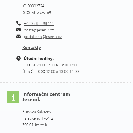
IČ: 00302724
ISDS: vhwbwm9
+420 584 498 111
posta@jesenik.cz
podatelna@jesenik.cz
Kontakty
Úřední hodiny:
PO a ST: 8:00-12:00 a 13:00-17:00
ÚT a ČT: 8:00-12:00 a 13:00-14:00
Informační centrum
Jeseník
Budova Katovny
Palackého 176/12
790 01 Jeseník