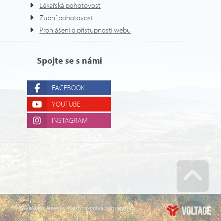
Lékařská pohotovost
Zubní pohotovost
Prohlášení o přístupnosti webu
Spojte se s námi
FACEBOOK
YOUTUBE
INSTAGRAM
Go u
© 2026 Město Jeseník. Všechna práva vyhrazena.