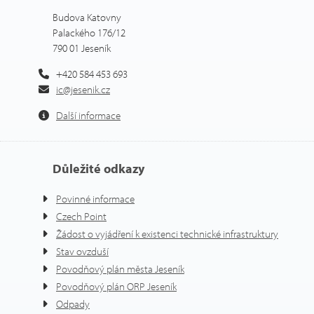
Budova Katovny
Palackého 176/12
790 01 Jeseník
+420 584 453 693
ic@jesenik.cz
Další informace
Důležité odkazy
Povinné informace
Czech Point
Žádost o vyjádření k existenci technické infrastruktury
Stav ovzduší
Povodňový plán města Jeseník
Povodňový plán ORP Jeseník
Odpady