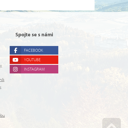
Spojte se s námi
FACEBOOK
YOUTUBE
ry
INSTAGRAM
ník
k
ebu