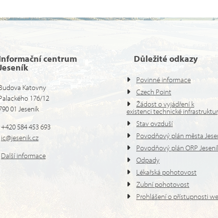
Informační centrum
Důležité odkazy
Jeseník
Povinné informace
Budova Katovny
Czech Point
Palackého 176/12
Žádost o vyjádření k
790 01 Jeseník
existenci technické infrastruktu
Stav ovzduší
+420 584 453 693
Povodňový plán města Jese
ic@jesenik.cz
Povodňový plán ORP Jesení
Další informace
Odpady
Lékařská pohotovost
Zubní pohotovost
Prohlášení o přístupnosti w