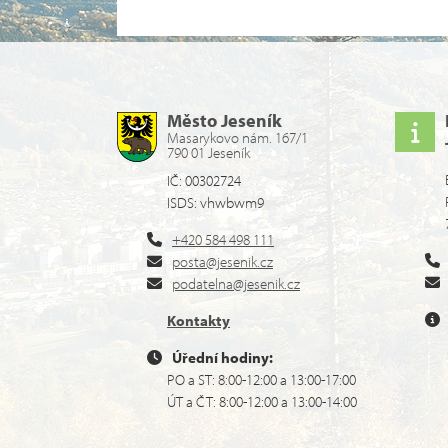
Město Jeseník
Masarykovo nám. 167/1
790 01 Jeseník
IČ: 00302724
ISDS: vhwbwm9
+420 584 498 111
posta@jesenik.cz
podatelna@jesenik.cz
Kontakty
Úřední hodiny:
PO a ST: 8:00-12:00 a 13:00-17:00
ÚT a ČT: 8:00-12:00 a 13:00-14:00