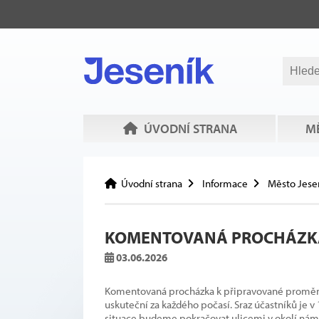
ÚVODNÍ STRANA
MĚ
Úvodní strana
Informace
Město Jese
KOMENTOVANÁ PROCHÁZKA 
03.06.2026
Komentovaná procházka k připravované proměně 
uskuteční za každého počasí. Sraz účastníků je v
situace budeme pokračovat ulicemi v okolí nám