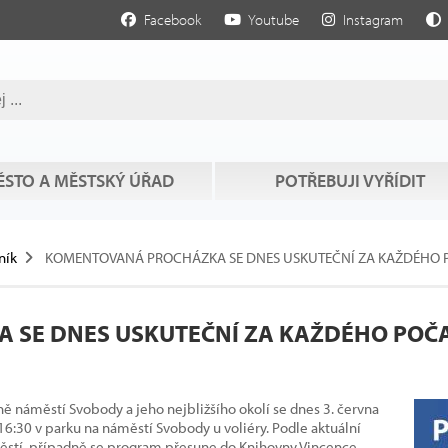
Facebook
Youtube
Instagram
STO A MĚSTSKÝ ÚŘAD
POTŘEBUJI VYŘÍDIT
ník
KOMENTOVANÁ PROCHÁZKA SE DNES USKUTEČNÍ ZA KAŽDÉHO 
SE DNES USKUTEČNÍ ZA KAŽDÉHO POČA
náměstí Svobody a jeho nejbližšího okolí se dnes 3. června
 16:30 v parku na náměstí Svobody u voliéry. Podle aktuální
ěstí, případně se program přesune do Knihovny Vincence