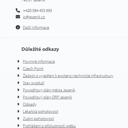
+420 584 453 693
ic@jesenik.cz
Další informace
Důležité odkazy
Povinné informace
Czech Point
Žádost o vyjádření k existenci technické infrastruktury
Stav ovzduší
Povodňový plán města Jeseník
Povodňový plán ORP Jeseník
Odpady
Lékařská pohotovost
Zubní pohotovost
Prohlášení o přístupnosti webu