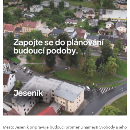
Město Jeseník připravuje budoucí proměnu náměstí Svobody a jeho