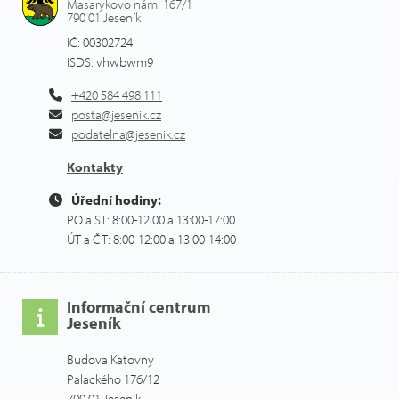
Masarykovo nám. 167/1
790 01 Jeseník
IČ: 00302724
ISDS: vhwbwm9
+420 584 498 111
posta@jesenik.cz
podatelna@jesenik.cz
Kontakty
Úřední hodiny:
PO a ST: 8:00-12:00 a 13:00-17:00
ÚT a ČT: 8:00-12:00 a 13:00-14:00
Informační centrum
Jeseník
Budova Katovny
Palackého 176/12
790 01 Jeseník