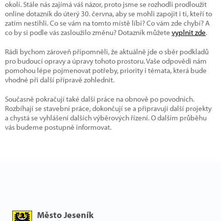
okolí. Stále nás zajímá váš názor, proto jsme se rozhodli prodloužit
online dotazník do úterý 30. června, aby se mohli zapojit i ti, kteří to
zatím nestihli. Co se vám na tomto místě líbí? Co vám zde chybí? A
co by si podle vás zasloužilo změnu? Dotazník můžete
vyplnit zde
.
Rádi bychom zároveň připomněli, že aktuálně jde o sběr podkladů
pro budoucí opravy a úpravy tohoto prostoru. Vaše odpovědi nám
pomohou lépe pojmenovat potřeby, priority i témata, která bude
vhodné při další přípravě zohlednit.
Současně pokračují také další práce na obnově po povodních.
Rozbíhají se stavební práce, dokončují se a připravují další projekty
a chystá se vyhlášení dalších výběrových řízení. O dalším průběhu
vás budeme postupně informovat.
Město Jeseník