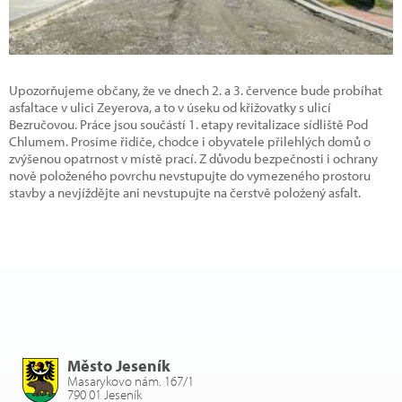
Upozorňujeme občany, že ve dnech 2. a 3. července bude probíhat
asfaltace v ulici Zeyerova, a to v úseku od křižovatky s ulicí
Bezručovou. Práce jsou součástí 1. etapy revitalizace sídliště Pod
Chlumem. Prosíme řidiče, chodce i obyvatele přilehlých domů o
zvýšenou opatrnost v místě prací. Z důvodu bezpečnosti i ochrany
nově položeného povrchu nevstupujte do vymezeného prostoru
stavby a nevjíždějte ani nevstupujte na čerstvě položený asfalt.
Město Jeseník
Masarykovo nám. 167/1
790 01 Jeseník