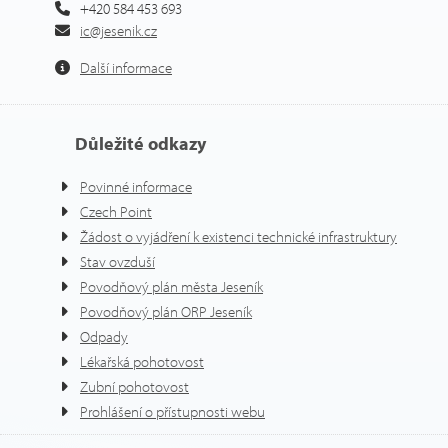
+420 584 453 693
ic@jesenik.cz
Další informace
Důležité odkazy
Povinné informace
Czech Point
Žádost o vyjádření k existenci technické infrastruktury
Stav ovzduší
Povodňový plán města Jeseník
Povodňový plán ORP Jeseník
Odpady
Lékařská pohotovost
Zubní pohotovost
Prohlášení o přístupnosti webu