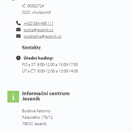
IČ: 00302724
ISDS: vhwbwm9
+420 584 498 111
posta@jesenik.cz
podatelna@jesenik.cz
Kontakty
Úřední hodiny:
PO a ST: 8:00-12:00 a 13:00-17:00
ÚT a ČT: 8:00-12:00 a 13:00-14:00
Informační centrum
Jeseník
Budova Katovny
Palackého 176/12
790 01 Jeseník