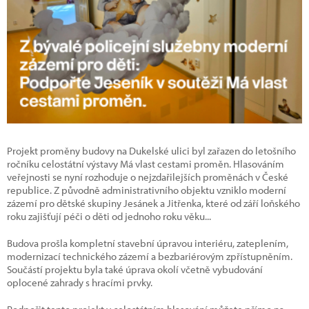
Projekt proměny budovy na Dukelské ulici byl zařazen do letošního
ročníku celostátní výstavy Má vlast cestami proměn. Hlasováním
veřejnosti se nyní rozhoduje o nejzdařilejších proměnách v České
republice. Z původně administrativního objektu vzniklo moderní
zázemí pro dětské skupiny Jesánek a Jitřenka, které od září loňského
roku zajišťují péči o děti od jednoho roku věku...
Budova prošla kompletní stavební úpravou interiéru, zateplením,
modernizací technického zázemí a bezbariérovým zpřístupněním.
Součástí projektu byla také úprava okolí včetně vybudování
oplocené zahrady s hracími prvky.