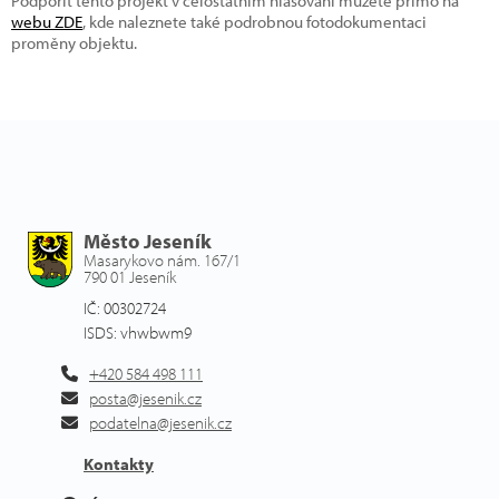
Podpořit tento projekt v celostátním hlasování můžete přímo na
webu ZDE
, kde naleznete také podrobnou fotodokumentaci
proměny objektu.
Město Jeseník
Masarykovo nám. 167/1
790 01 Jeseník
IČ: 00302724
ISDS: vhwbwm9
+420 584 498 111
posta@jesenik.cz
podatelna@jesenik.cz
Kontakty