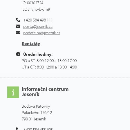
IČ: 00302724
ISDS: vhwbwm9
+420 584 498 111
posta@jesenik.cz
podatelna@jesenik.cz
Kontakty
Úřední hodiny:
PO a ST: 8:00-12:00 a 13:00-17:00
ÚT a ČT: 8:00-12:00 a 13:00-14:00
Informační centrum
Jeseník
Budova Katovny
Palackého 176/12
790 01 Jeseník
+420 584 453 693