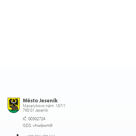
Město Jeseník
Masarykovo nám. 167/1
790 01 Jeseník
IČ: 00302724
ISDS: vhwbwm9