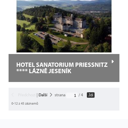
HOTEL SANATORIUM PRIESSNITZ
**** LÁZNĚ JESENÍK
Předchozí
|
Další
strana
/ 4
Jdi
0-12 z 45 záznamů