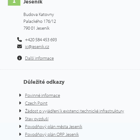
Jeseník
Budova Katovny
Palackého 176/12
790 01 Jeseník
+420 584 453 693
ic@jesenik.cz
Další informace
Důležité odkazy
Povinné informace
Czech Point
Žádost o vyjádření k existenci technické infrastruktury
Stav ovzduší
Povodňový plán města Jeseník
Povodňový plán ORP Jeseník