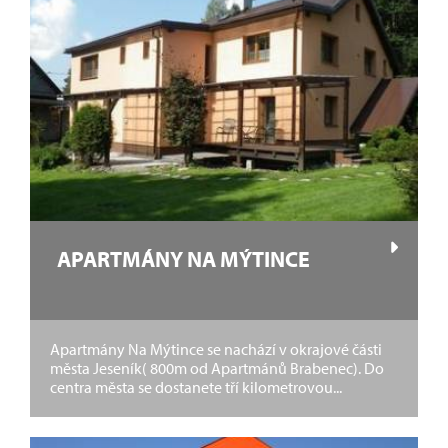
APARTMÁNY NA MÝTINCE
Apartmány Na Mýtince se nachází v okrajové části
města Jeseník( 800m od Apartmánů Brabenec). Do
centra města se dostanete tří kilometrovou...