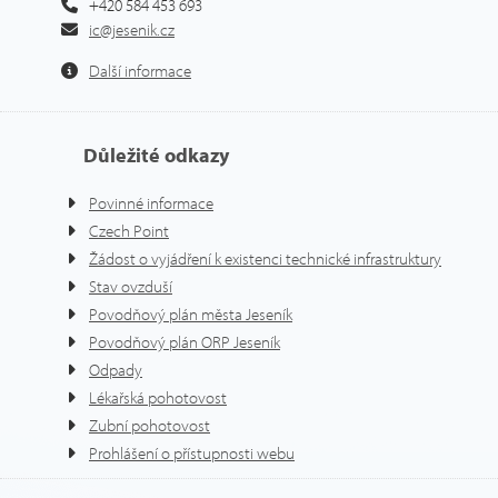
+420 584 453 693
ic@jesenik.cz
Další informace
Důležité odkazy
Povinné informace
Czech Point
Žádost o vyjádření k existenci technické infrastruktury
Stav ovzduší
Povodňový plán města Jeseník
Povodňový plán ORP Jeseník
Odpady
Lékařská pohotovost
Zubní pohotovost
Prohlášení o přístupnosti webu