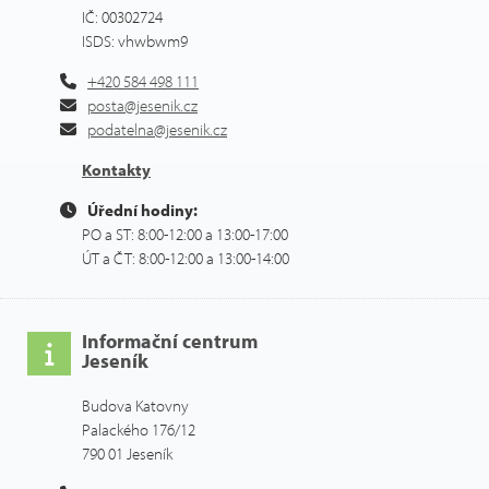
IČ: 00302724
ISDS: vhwbwm9
+420 584 498 111
posta@jesenik.cz
podatelna@jesenik.cz
Kontakty
Úřední hodiny:
PO a ST: 8:00-12:00 a 13:00-17:00
ÚT a ČT: 8:00-12:00 a 13:00-14:00
Informační centrum
Jeseník
Budova Katovny
Palackého 176/12
790 01 Jeseník