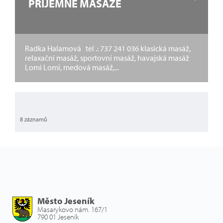
PŘÍJEMNÉ MASÁŽE
Radka Halamová tel .: 737 241 036 klasická masáž,
relaxační masáž, sportovní masáž, havajská masáž
Lomi Lomi, medová masáž,...
8 záznamů
Město Jeseník
Masarykovo nám. 167/1
790 01 Jeseník