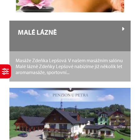
MALÉ LÁZNĚ
Masáže Zdeňka Lepšová V našem masážním salónu
Malé lázně Zdeňky Lepšové nabízíme již několik let
aromamasáže, sportovní...