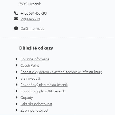
790 01 Jeseník
+420 584 453 693
ic@jesenik.cz
Další informace
Důležité odkazy
Povinné informace
Czech Point
Žádost o vyjádření k existenci technické infrastruktury
Stav ovzduší
Povodňový plán města Jeseník
Povodňový plán ORP Jeseník
Odpady
Lékařská pohotovost
Zubní pohotovost