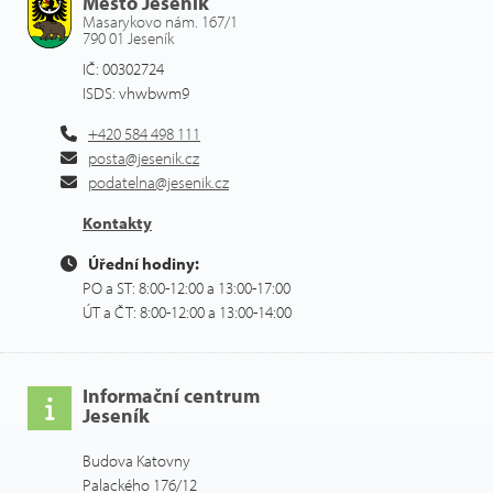
Město Jeseník
Masarykovo nám. 167/1
790 01 Jeseník
IČ: 00302724
ISDS: vhwbwm9
+420 584 498 111
posta@jesenik.cz
podatelna@jesenik.cz
Kontakty
Úřední hodiny:
PO a ST: 8:00-12:00 a 13:00-17:00
ÚT a ČT: 8:00-12:00 a 13:00-14:00
Informační centrum
Jeseník
Budova Katovny
Palackého 176/12