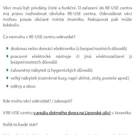
Věci musí být předány čisté a funkční. O zařazení do RE-USE centra
má právo rozhodovat obsluha RE-USE centra. Odevzdávat věci
mohou pouze občané města Jeseníku. Nakupovat pak může
kdokoliv.
Co nemohu v RE-USE centru odevzdat?
drobnou nebo domácí elektroniku (z bezpečnostních důvodů)
pracovní elektrické nástroje či jiná elektrozařízení (z
bezpečnostních důvodů)
čalouněný nábytek (z hygienických důvodů)
velký nábytek (rozměrné kusy, např. skříně, stoly, postele apod.)
oděvy a obuv
Kde mohu věci odevzdat? / zakoupit?
V RE-USE centru
v areálu sběrného dvora na Lipovské ulici
v Jeseníku
Kolik to bude stát?