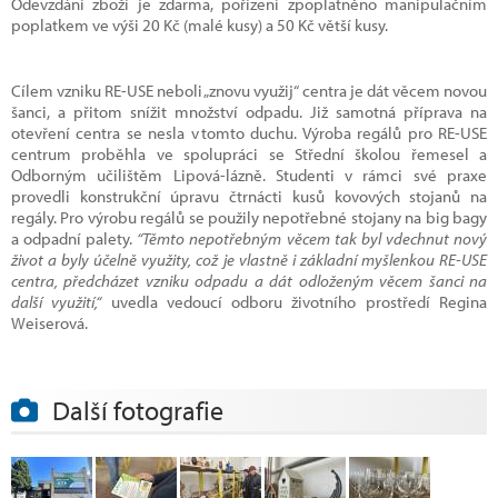
Odevzdání zboží je zdarma, pořízení zpoplatněno manipulačním
poplatkem ve výši 20 Kč (malé kusy) a 50 Kč větší kusy.
Cílem vzniku RE-USE neboli „znovu využij“ centra je dát věcem novou
šanci, a přitom snížit množství odpadu. Již samotná příprava na
otevření centra se nesla v tomto duchu. Výroba regálů pro RE-USE
centrum proběhla ve spolupráci se Střední školou řemesel a
Odborným učilištěm Lipová-lázně. Studenti v rámci své praxe
provedli konstrukční úpravu čtrnácti kusů kovových stojanů na
regály. Pro výrobu regálů se použily nepotřebné stojany na big bagy
a odpadní palety.
“Těmto nepotřebným věcem tak byl vdechnut nový
život a byly účelně využity, což je vlastně i základní myšlenkou RE-USE
centra, předcházet vzniku odpadu a dát odloženým věcem šanci na
další využití,“
uvedla vedoucí odboru životního prostředí Regina
Weiserová.
Další fotografie