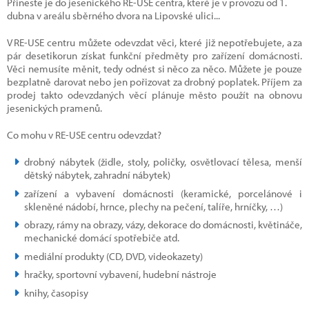
Přineste je do jesenického RE-USE centra, které je v provozu od 1.
dubna v areálu sběrného dvora na Lipovské ulici...
V RE-USE centru můžete odevzdat věci, které již nepotřebujete, a za
pár desetikorun získat funkční předměty pro zařízení domácnosti.
Věci nemusíte měnit, tedy odnést si něco za něco. Můžete je pouze
bezplatně darovat nebo jen pořizovat za drobný poplatek. Příjem za
prodej takto odevzdaných věcí plánuje město použít na obnovu
jesenických pramenů.
Co mohu v RE-USE centru odevzdat?
drobný nábytek (židle, stoly, poličky, osvětlovací tělesa, menší
dětský nábytek, zahradní nábytek)
zařízení a vybavení domácnosti (keramické, porcelánové i
skleněné nádobí, hrnce, plechy na pečení, talíře, hrníčky, …)
obrazy, rámy na obrazy, vázy, dekorace do domácnosti, květináče,
mechanické domácí spotřebiče atd.
mediální produkty (CD, DVD, videokazety)
hračky, sportovní vybavení, hudební nástroje
knihy, časopisy