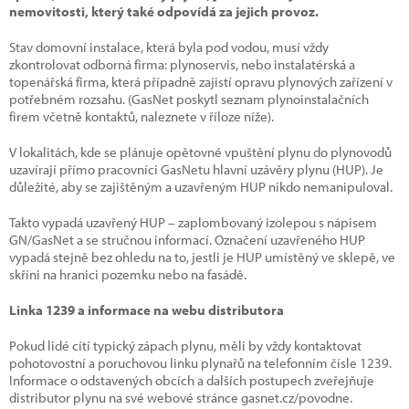
nemovitosti, který také odpovídá za jejich provoz.
Stav domovní instalace, která byla pod vodou, musí vždy
zkontrolovat odborná firma: plynoservis, nebo instalatérská a
topenářská firma, která případně zajistí opravu plynových zařízení v
potřebném rozsahu. (GasNet poskytl seznam plynoinstalačních
firem včetně kontaktů, naleznete v říloze níže).
V lokalitách, kde se plánuje opětovné vpuštění plynu do plynovodů
uzavírají přímo pracovníci GasNetu hlavní uzávěry plynu (HUP). Je
důležité, aby se zajištěným a uzavřeným HUP nikdo nemanipuloval.
Takto vypadá uzavřený HUP – zaplombovaný izolepou s nápisem
GN/GasNet a se stručnou informací. Označení uzavřeného HUP
vypadá stejně bez ohledu na to, jestli je HUP umístěný ve sklepě, ve
skříni na hranici pozemku nebo na fasádě.
Linka 1239 a informace na webu distributora
Pokud lidé cítí typický zápach plynu, měli by vždy kontaktovat
pohotovostní a poruchovou linku plynařů na telefonním čísle 1239.
Informace o odstavených obcích a dalších postupech zveřejňuje
distributor plynu na své webové stránce gasnet.cz/povodne.