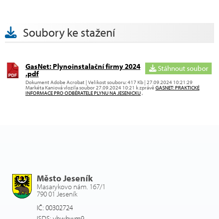
Soubory ke stažení
GasNet: Plynoinstalační firmy 2024
Stáhnout soubor
.pdf
Dokument Adobe Acrobat | Velikost souboru: 417 Kb | 27.09.2024 10:21:29
Markéta Kaniová vlozila soubor 27.09.2024 10:21 k zprávě
GASNET: PRAKTICKÉ
INFORMACE PRO ODBĚRATELE PLYNU NA JESENICKU
,
Město Jeseník
Masarykovo nám. 167/1
790 01 Jeseník
IČ: 00302724
ISDS: vhwbwm9