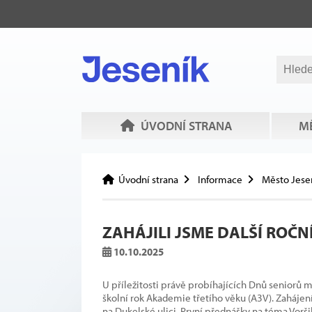
ÚVODNÍ STRANA
MĚ
Úvodní strana
Informace
Město Jese
ZAHÁJILI JSME DALŠÍ ROČN
10.10.2025
U příležitosti právě probíhajících Dnů seniorů mě
školní rok Akademie třetího věku (A3V). Zahájen
na Dukelské ulici. První přednášky na téma Voršil