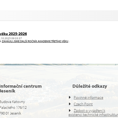
věku 2025-2026
0.10.2025 09:33:37
vě
ZAHÁJILI JSME DALŠÍ ROČNÍK AKADEMIE TŘETÍHO VĚKU
,
Informační centrum
Důležité odkazy
Jeseník
Povinné informace
Budova Katovny
Czech Point
Palackého 176/12
Žádost o vyjádření k
790 01 Jeseník
existenci technické infrastruktu