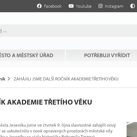
Facebook
Youtube
Instagram
STO A MĚSTSKÝ ÚŘAD
POTŘEBUJI VYŘÍDIT
ník
ZAHÁJILI JSME DALŠÍ ROČNÍK AKADEMIE TŘETÍHO VĚKU
ÍK AKADEMIE TŘETÍHO VĚKU
sta Jeseníku jsme ve čtvrtek 9. října slavnostně zahájili nový
í se uskutečnilo v nově opravených prostorách městské vily
ky v Jeseníku se ujala historička Bohumila Tinzová...