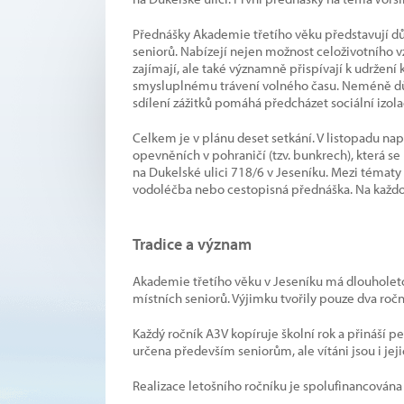
Přednášky Akademie třetího věku představují důl
seniorů. Nabízejí nejen možnost celoživotního vz
zajímají, ale také významně přispívají k udržení
smysluplnému trávení volného času. Neméně důle
sdílení zážitků pomáhá předcházet sociální izola
Celkem je v plánu deset setkání. V listopadu na
opevněních v pohraničí (tzv. bunkrech), která se
na Dukelské ulici 718/6 v Jeseníku. Mezi tématy
vodoléčba nebo cestopisná přednáška. Na každou 
Tradice a význam
Akademie třetího věku v Jeseníku má dlouholetou
místních seniorů. Výjimku tvořily pouze dva roč
Každý ročník A3V kopíruje školní rok a přináší p
určena především seniorům, ale vítáni jsou i jej
Realizace letošního ročníku je spolufinancována 