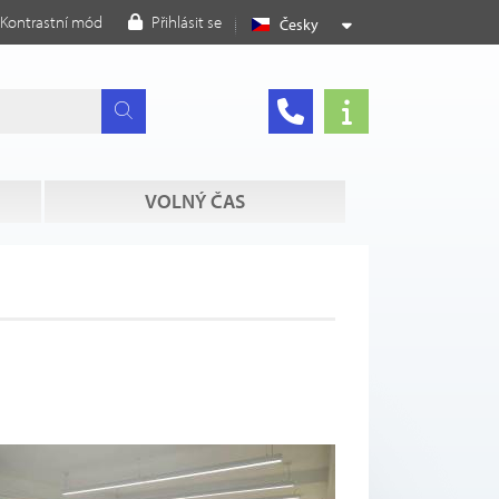
Kontrastní mód
Přihlásit se
Česky
VOLNÝ ČAS