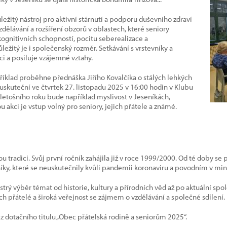
ežitý nástroj pro aktivní stárnutí a podporu duševního zdraví
dělávání a rozšíření obzorů v oblastech, které seniory
 kognitivních schopností, pocitu seberealizace a
žitý je i společenský rozměr. Setkávání s vrstevníky a
ci a posiluje vzájemné vztahy.
příklad proběhne přednáška Jiřího Kovalčíka o stálých lehkých
 uskuteční ve čtvrtek 27. listopadu 2025 v 16:00 hodin v Klubu
 letošního roku bude například myslivost v Jeseníkách,
akci je vstup volný pro seniory, jejich přátele a známé.
 tradici. Svůj první ročník zahájila již v roce 1999/2000. Od té doby s
níky, které se neuskutečnily kvůli pandemii koronaviru a povodním v mi
estrý výběr témat od historie, kultury a přírodních věd až po aktuální sp
ich přátelé a široká veřejnost se zájmem o vzdělávání a společné sdílení.
z dotačního titulu „Obec přátelská rodině a seniorům 2025“.