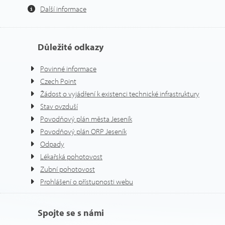
Další informace
Důležité odkazy
Povinné informace
Czech Point
Žádost o vyjádření k existenci technické infrastruktury
Stav ovzduší
Povodňový plán města Jeseník
Povodňový plán ORP Jeseník
Odpady
Lékařská pohotovost
Zubní pohotovost
Prohlášení o přístupnosti webu
Spojte se s námi