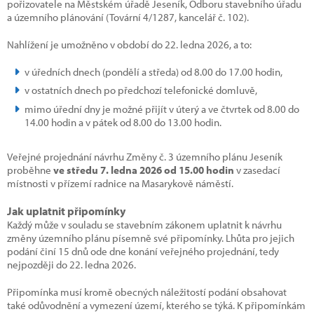
pořizovatele na Městském úřadě Jeseník, Odboru stavebního úřadu
a územního plánování (Tovární 4/1287, kancelář č. 102).
Nahlížení je umožněno v období do 22. ledna 2026, a to:
v úředních dnech (pondělí a středa) od 8.00 do 17.00 hodin,
v ostatních dnech po předchozí telefonické domluvě,
mimo úřední dny je možné přijít v úterý a ve čtvrtek od 8.00 do
14.00 hodin a v pátek od 8.00 do 13.00 hodin.
Veřejné projednání návrhu Změny č. 3 územního plánu Jeseník
proběhne
ve středu 7. ledna 2026 od 15.00 hodin
v zasedací
místnosti v přízemí radnice na Masarykově náměstí.
Jak uplatnit připomínky
Každý může v souladu se stavebním zákonem uplatnit k návrhu
změny územního plánu písemně své připomínky. Lhůta pro jejich
podání činí 15 dnů ode dne konání veřejného projednání, tedy
nejpozději do 22. ledna 2026.
Připomínka musí kromě obecných náležitostí podání obsahovat
také odůvodnění a vymezení území, kterého se týká. K připomínkám