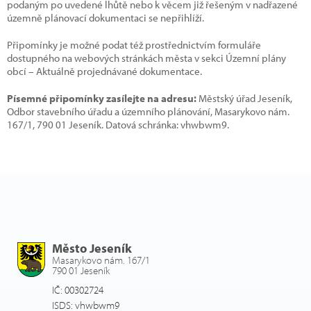
podaným po uvedené lhůtě nebo k věcem již řešeným v nadřazené
územně plánovací dokumentaci se nepřihlíží.
Připomínky je možné podat též prostřednictvím formuláře
dostupného na webových stránkách města v sekci Územní plány
obcí – Aktuálně projednávané dokumentace.
Písemné připomínky zasílejte na adresu:
Městský úřad Jeseník,
Odbor stavebního úřadu a územního plánování, Masarykovo nám.
167/1, 790 01 Jeseník. Datová schránka: vhwbwm9.
Město Jeseník
Masarykovo nám. 167/1
790 01 Jeseník
IČ: 00302724
ISDS: vhwbwm9