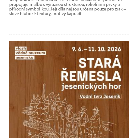
propojuje malbu s výraznou strukturou, reliéfními prvky a
přírodní symbolikou. Její díla nejsou určena pouze pro zrak –
skrze hluboké textury, motivy kapradi