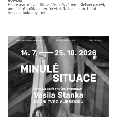
Výstava
Houževnatí dřevaři, šikovní řezbáři, větrem ošlehaní pastýři,
umounění uhlíři, ale i zruční včelaři, tkalci nebo sběrači
lesních plodů a bylinek.