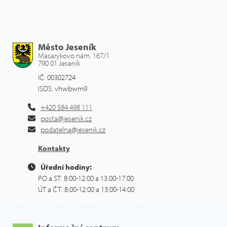
Město Jeseník
Masarykovo nám. 167/1
790 01 Jeseník
IČ: 00302724
ISDS: vhwbwm9
+420 584 498 111
posta@jesenik.cz
podatelna@jesenik.cz
Kontakty
Úřední hodiny:
PO a ST: 8:00-12:00 a 13:00-17:00
ÚT a ČT: 8:00-12:00 a 13:00-14:00