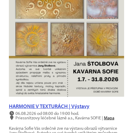
HARMONIE V TEXTURÁCH | Výstavy
06.08.2026 od 08:00 do 19:00 hod.
Priessnitzovy léčebné lázně a.s., Kavárna SOFIE |
Mapa
Kavárna Sofie Vás srdečně zve na výstavu obrazů výtvarnice
Jany Štolbové. Autorka ve své tvorbě unikátním způsobem