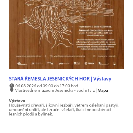
STARÁ ŘEMESLA JESENICKÝCH HOR | Výstavy
06.08.2026 od 09:00 do 17:00 hod.
Vlastivědné muzeum Jesenicka - vodní tvrz |
Mapa
Výstava
Houževnatí dřevaři, šikovní řezbáři, větrem ošlehaní pastýři,
umounění uhlíři, ale i zruční včelaři, tkalci nebo sběrači
lesních plodů a bylinek.