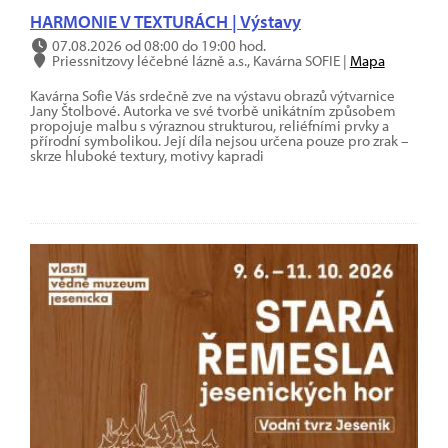
HARMONIE V TEXTURÁCH | Výstavy
07.08.2026 od 08:00 do 19:00 hod.
Priessnitzovy léčebné lázně a.s., Kavárna SOFIE |
Mapa
Kavárna Sofie Vás srdečně zve na výstavu obrazů výtvarnice
Jany Štolbové. Autorka ve své tvorbě unikátním způsobem
propojuje malbu s výraznou strukturou, reliéfními prvky a
přírodní symbolikou. Její díla nejsou určena pouze pro zrak –
skrze hluboké textury, motivy kapradi