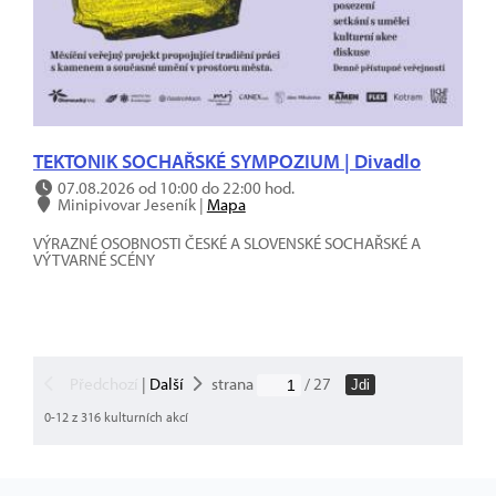
TEKTONIK SOCHAŘSKÉ SYMPOZIUM | Divadlo
07.08.2026 od 10:00 do 22:00 hod.
Minipivovar Jeseník |
Mapa
VÝRAZNÉ OSOBNOSTI ČESKÉ A SLOVENSKÉ SOCHAŘSKÉ A
VÝTVARNÉ SCÉNY
Předchozí
|
Další
strana
/ 27
Jdi
0-12 z 316 kulturních akcí