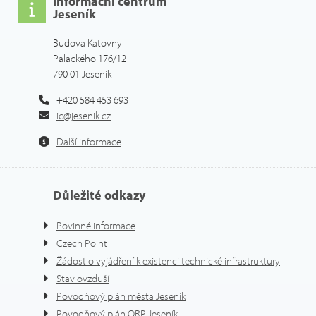
Informační centrum
Jeseník
Budova Katovny
Palackého 176/12
790 01 Jeseník
+420 584 453 693
ic@jesenik.cz
Další informace
Důležité odkazy
Povinné informace
Czech Point
Žádost o vyjádření k existenci technické infrastruktury
Stav ovzduší
Povodňový plán města Jeseník
Povodňový plán ORP Jeseník