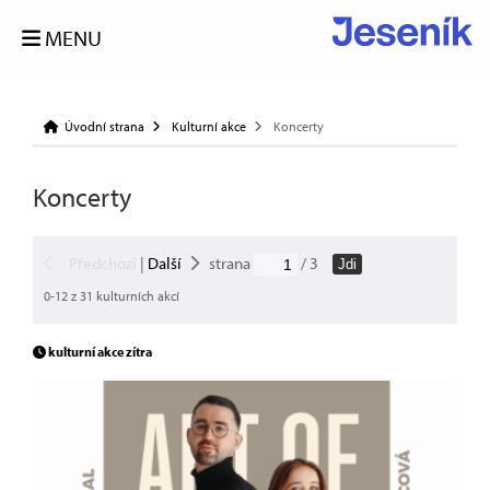
MENU
Úvodní strana
Kulturní akce
Koncerty
Koncerty
Předchozí
|
Další
strana
/ 3
Jdi
0-12 z 31 kulturních akcí
kulturní akce zítra