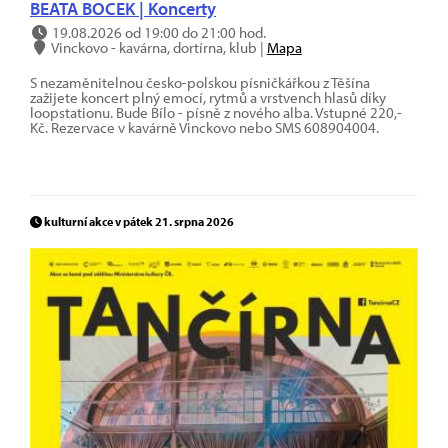
BEATA BOCEK | Koncerty
19.08.2026 od 19:00 do 21:00 hod.
Vinckovo - kavárna, dortírna, klub |
Mapa
S nezaměnitelnou česko-polskou písničkářkou z Těšína
zažijete koncert plný emocí, rytmů a vrstvench hlasů díky
loopstationu. Bude Bílo - písně z nového alba. Vstupné 220,-
Kč. Rezervace v kavárně Vinckovo nebo SMS 608904004.
kulturní akce v pátek 21. srpna 2026