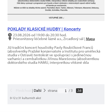
POKLADY KLASICKÉ HUDBY | Koncerty
23.08.2026 od 19:00 do 20:30 hod.
Priessnitzovy léčebné lázně a.s., Zrcadlový sál |
Mapa
Již tradiční koncert houslistky Pavly Roubíčkové Franců
(absolventky Pražské konzervatoře a Institutu pro umělecká
studia v Ostravě) tentokrát ve spolupráci s jedinečnou
varhanicí a cembalistkou Jiřinou Marešovou (absolventkou
doktorského studia HAMU, interpretkou vítězné skla
Předchozí
|
Další
strana
/ 3
Jdi
0-12 z 31 kulturních akcí