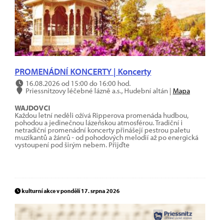
PROMENÁDNÍ KONCERTY | Koncerty
16.08.2026 od 15:00 do 16:00 hod.
Priessnitzovy léčebné lázně a.s., Hudební altán |
Mapa
WAJDOVCI
Každou letní neděli ožívá Ripperova promenáda hudbou,
pohodou a jedinečnou lázeňskou atmosférou. Tradiční i
netradiční promenádní koncerty přinášejí pestrou paletu
muzikantů a žánrů - od pohodových melodií až po energická
vystoupení pod širým nebem. Přijďte
kulturní akce v pondělí 17. srpna 2026