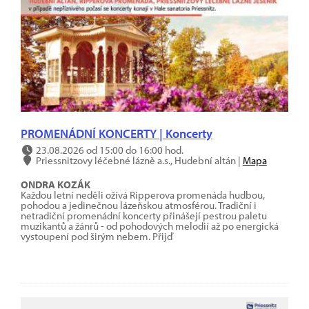
PROMENÁDNÍ KONCERTY | Koncerty
23.08.2026 od 15:00 do 16:00 hod.
Priessnitzovy léčebné lázně a.s., Hudební altán |
Mapa
ONDRA KOZÁK
Každou letní neděli ožívá Ripperova promenáda hudbou,
pohodou a jedinečnou lázeňskou atmosférou. Tradiční i
netradiční promenádní koncerty přinášejí pestrou paletu
muzikantů a žánrů - od pohodových melodií až po energická
vystoupení pod širým nebem. Přijď