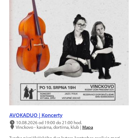
AVOKADUO | Koncerty
10.08.2026 od 19:00 do 21:00 hod.
Vinckovo - kavárna, dortírna, klub |
Mapa
Tvorba písničkářského duo kytara-kontrabas osciluje mezi