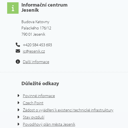
Informační centrum
Jeseník
Budova Katovny
Palackého 176/12
790 01 Jeseník
+420 584 453 693
ic@jesenik.cz
Další informace
Důležité odkazy
Povinné informace
Czech Point
Žádost o vyjádření k existenci technické infrastruktury
Stav ovzduší
Povodňový plán města Jeseník