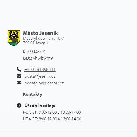
Město Jeseník
Masarykovo nám. 167/1
790 01 Jeseník
IČ: 00302724
ISDS: vhwbwm9
+420 584 498 111
posta@jesenik.cz
podatelna@jesenik.cz
Kontakty
Úřední hodiny:
PO a ST: 8:00-12:00 a 13:00-17:00
ÚT a ČT: 8:00-12:00 a 13:00-14:00