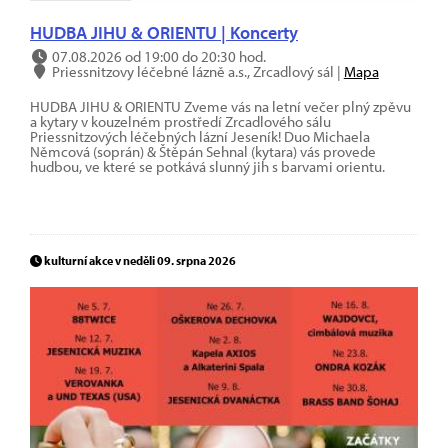
HUDBA JIHU & ORIENTU | Koncerty
07.08.2026 od 19:00 do 20:30 hod.
Priessnitzovy léčebné lázně a.s., Zrcadlový sál |
Mapa
HUDBA JIHU & ORIENTU Zveme vás na letní večer plný zpěvu
a kytary v kouzelném prostředí Zrcadlového sálu
Priessnitzových léčebných lázní Jeseník! Duo Michaela
Němcová (soprán) & Štěpán Sehnal (kytara) vás provede
hudbou, ve které se potkává slunný jih s barvami orientu.
kulturní akce v neděli 09. srpna 2026