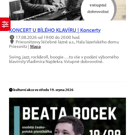
KONCERT U BÍLÉHO KLAVÍRU | Koncerty
17.08.2026 od 19:00 do 20:00 hod.
Priessnitzovy léčebné lázně a.s., Hala lázeňského domu
Priessnitz |
Mapa
Swing, jazz, rock&roll, boogie….to vše v podání výborného
klavíristy Vladimíra Najdekra. Vstupné dobrovolné.
kulturní akce ve středu 19. srpna 2026