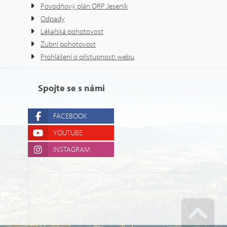
Povodňový plán ORP Jeseník
Odpady
Lékařská pohotovost
Zubní pohotovost
Prohlášení o přístupnosti webu
Spojte se s námi
FACEBOOK
YOUTUBE
INSTAGRAM