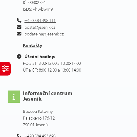
IČ: 00302724
ISDS: vhwbwm9
+420 584 498 111
posta@jesenik.cz
podatelna@jesenik.cz
Kontakty
Úřední hodiny:
PO a ST: 8:00-12:00 a 13:00-17:00
ÚT a ČT: 8:00-12:00 a 13:00-14:00
Informační centrum
Jeseník
Budova Katovny
Palackého 176/12
790 01 Jeseník
+420 584 453 693