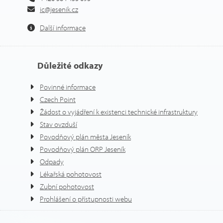
ic@jesenik.cz
Další informace
Důležité odkazy
Povinné informace
Czech Point
Žádost o vyjádření k existenci technické infrastruktury
Stav ovzduší
Povodňový plán města Jeseník
Povodňový plán ORP Jeseník
Odpady
Lékařská pohotovost
Zubní pohotovost
Prohlášení o přístupnosti webu