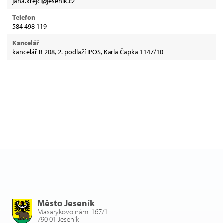
jana.krejci@jesenik.cz
Telefon
584 498 119
Kancelář
kancelář B 208, 2. podlaží IPOS, Karla Čapka 1147/10
Město Jeseník
Masarykovo nám. 167/1
790 01 Jeseník