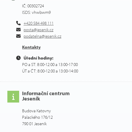
IČ: 00302724
ISDS: vhwbwm9
+420 584 498 111
posta@jesenik.cz
podatelna@jesenik.cz
Kontakty
Úřední hodiny:
PO a ST: 8:00-12:00 a 13:00-17:00
ÚT a ČT: 8:00-12:00 a 13:00-14:00
Informační centrum
Jeseník
Budova Katovny
Palackého 176/12
790 01 Jeseník