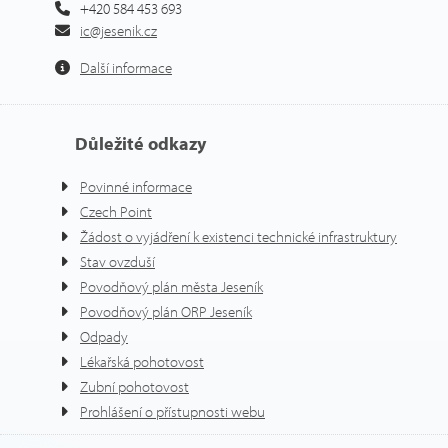
+420 584 453 693
ic@jesenik.cz
Další informace
Důležité odkazy
Povinné informace
Czech Point
Žádost o vyjádření k existenci technické infrastruktury
Stav ovzduší
Povodňový plán města Jeseník
Povodňový plán ORP Jeseník
Odpady
Lékařská pohotovost
Zubní pohotovost
Prohlášení o přístupnosti webu