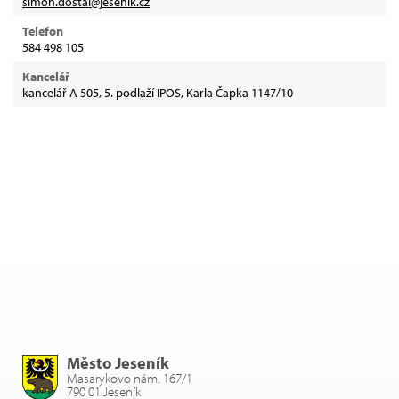
simon.dostal@jesenik.cz
Telefon
584 498 105
Kancelář
kancelář A 505, 5. podlaží IPOS, Karla Čapka 1147/10
Město Jeseník
Masarykovo nám. 167/1
790 01 Jeseník