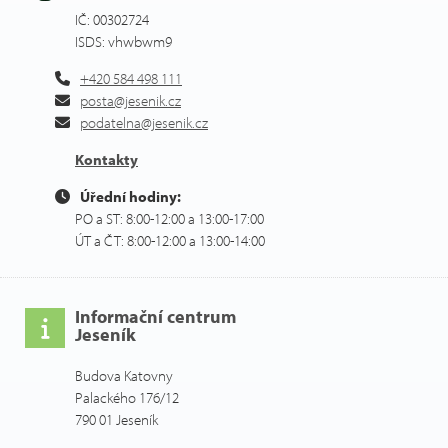
IČ: 00302724
ISDS: vhwbwm9
+420 584 498 111
posta@jesenik.cz
podatelna@jesenik.cz
Kontakty
Úřední hodiny:
PO a ST: 8:00-12:00 a 13:00-17:00
ÚT a ČT: 8:00-12:00 a 13:00-14:00
Informační centrum
Jeseník
Budova Katovny
Palackého 176/12
790 01 Jeseník