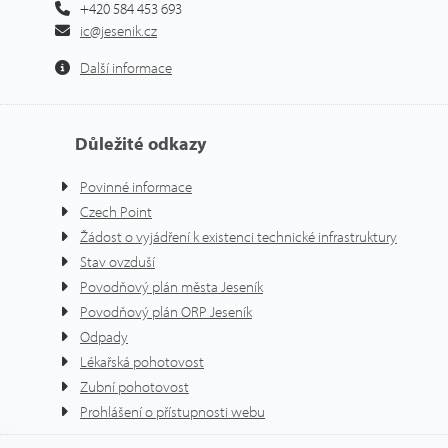
+420 584 453 693
ic@jesenik.cz
Další informace
Důležité odkazy
Povinné informace
Czech Point
Žádost o vyjádření k existenci technické infrastruktury
Stav ovzduší
Povodňový plán města Jeseník
Povodňový plán ORP Jeseník
Odpady
Lékařská pohotovost
Zubní pohotovost
Prohlášení o přístupnosti webu