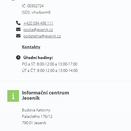
IČ: 00302724
ISDS: vhwbwm9
+420 584 498 111
posta@jesenik.cz
podatelna@jesenik.cz
Kontakty
Úřední hodiny:
PO a ST: 8:00-12:00 a 13:00-17:00
ÚT a ČT: 8:00-12:00 a 13:00-14:00
Informační centrum
Jeseník
Budova Katovny
Palackého 176/12
790 01 Jeseník