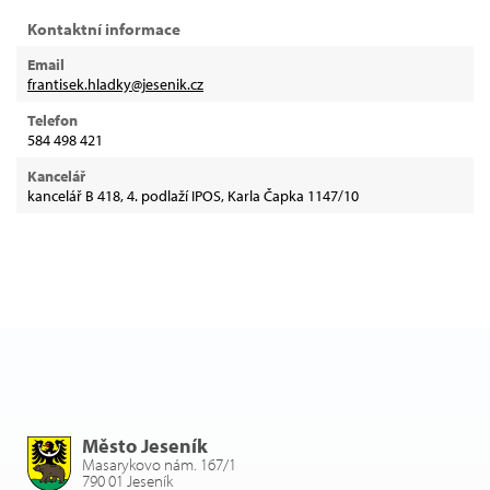
Kontaktní informace
Email
frantisek.hladky@jesenik.cz
Telefon
584 498 421
Kancelář
kancelář B 418, 4. podlaží IPOS, Karla Čapka 1147/10
Město Jeseník
Masarykovo nám. 167/1
790 01 Jeseník