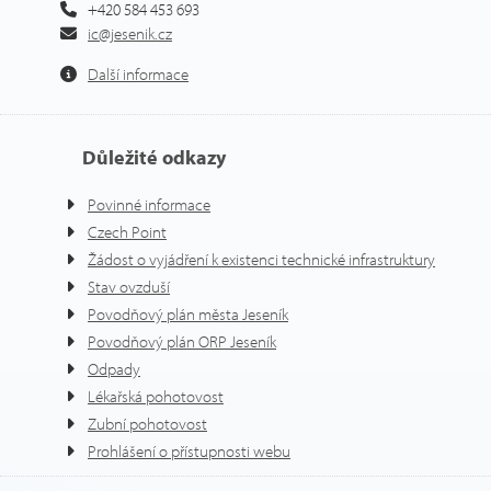
+420 584 453 693
ic@jesenik.cz
Další informace
Důležité odkazy
Povinné informace
Czech Point
Žádost o vyjádření k existenci technické infrastruktury
Stav ovzduší
Povodňový plán města Jeseník
Povodňový plán ORP Jeseník
Odpady
Lékařská pohotovost
Zubní pohotovost
Prohlášení o přístupnosti webu