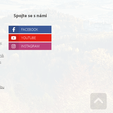
Spojte se s námi
FACEBOOK
YOUTUBE
ry
INSTAGRAM
ník
k
ebu