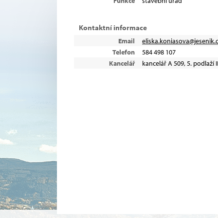
Funkce
stavební úřad
Kontaktní informace
Email
eliska.koniasova@jesenik.
Telefon
584 498 107
Kancelář
kancelář A 509, 5. podlaží