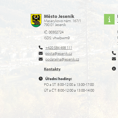
Město Jeseník
Masarykovo nám. 167/1
790 01 Jeseník
IČ: 00302724
ISDS: vhwbwm9
+420 584 498 111
posta@jesenik.cz
podatelna@jesenik.cz
Kontakty
Úřední hodiny:
PO a ST: 8:00-12:00 a 13:00-17:00
ÚT a ČT: 8:00-12:00 a 13:00-14:00