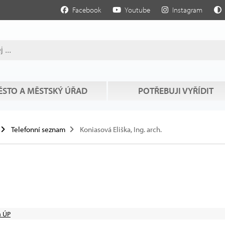
Facebook
Youtube
Instagram
STO A MĚSTSKÝ ÚŘAD
POTŘEBUJI VYŘÍDIT
Telefonní seznam
Koniasová Eliška, Ing. arch.
a ÚP