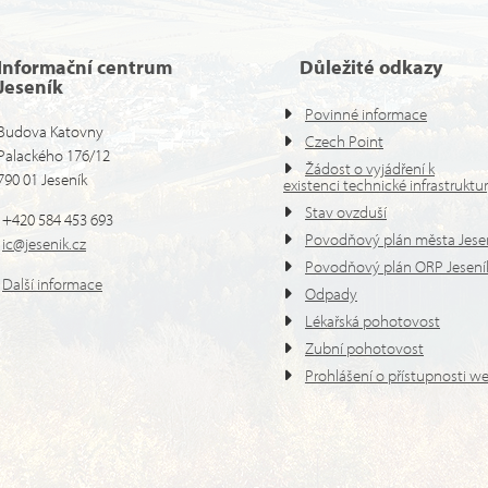
Informační centrum
Důležité odkazy
Jeseník
Povinné informace
Budova Katovny
Czech Point
Palackého 176/12
Žádost o vyjádření k
790 01 Jeseník
existenci technické infrastruktu
Stav ovzduší
+420 584 453 693
Povodňový plán města Jese
ic@jesenik.cz
Povodňový plán ORP Jesení
Další informace
Odpady
Lékařská pohotovost
Zubní pohotovost
Prohlášení o přístupnosti w