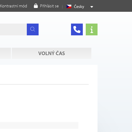
Kontrastní mód
Přihlásit se
Česky
VOLNÝ ČAS