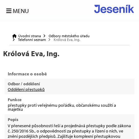
MENU
Úvodní strana
Odbory městského úřadu
Telefonní seznam
Królová Eva, Ing.
Królová Eva, Ing.
Informace o osobě
Odbor / oddělení
Oddělení přestupků
Funkce
přestupky proti veřejnému pořádku, občanskému soužití a
majetku
Popis
V přenesené působnosti řeší a projednává přestupky podle zákona
č. 250/2016 Sb., o odpovědnosti za přestupky a řízení o nich, ve
znění pozdějších předpisů. Zajišťuje komplexní přestupkovou