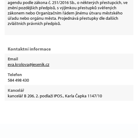
agendu podle zákona č. 251/2016 Sb., o některých přestupcích, ve
znění pozdějších předpisů, s výjimkou přestupků svěřených
zákonem nebo Organizačním řádem jinému útvaru městského
úřadu nebo orgánu města. Projednává přestupky dle dalších
zvláštních právních předpisů.
Kontaktní informace
Email
eva.krolova@jesenik.cz
Telefon
584 498 430
Kancelář
kancelář B 206, 2. podlaží IPOS., Karla Čapka 1147/10