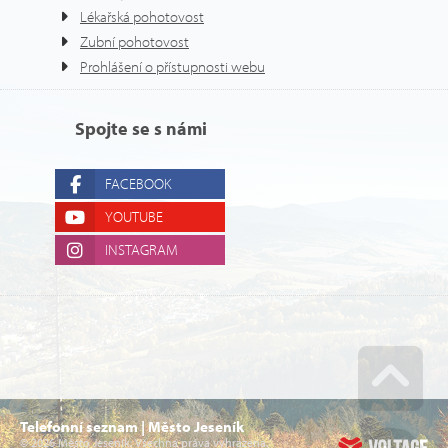
Lékařská pohotovost
Zubní pohotovost
Prohlášení o přístupnosti webu
Spojte se s námi
FACEBOOK
YOUTUBE
INSTAGRAM
Go u
Telefonní seznam | Město Jeseník
© 2026 Město Jeseník. Všechna práva vyhrazena.