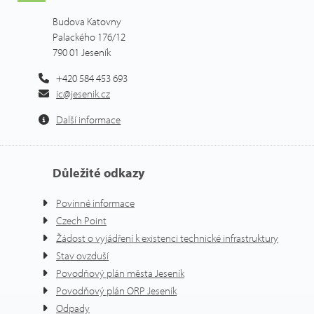
Budova Katovny
Palackého 176/12
790 01 Jeseník
+420 584 453 693
ic@jesenik.cz
Další informace
Důležité odkazy
Povinné informace
Czech Point
Žádost o vyjádření k existenci technické infrastruktury
Stav ovzduší
Povodňový plán města Jeseník
Povodňový plán ORP Jeseník
Odpady