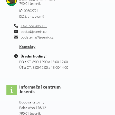
790 01 Jeseník
IČ: 00302724
ISDS: vhwbwm9
+420 584 498 111
posta@jesenik.cz
podatelna@jesenik.cz
Kontakty
Úřední hodiny:
PO a ST: 8:00-12:00 a 13:00-17:00
ÚT a ČT: 8:00-12:00 a 13:00-14:00
Informační centrum
Jeseník
Budova Katovny
Palackého 176/12
790 01 Jeseník