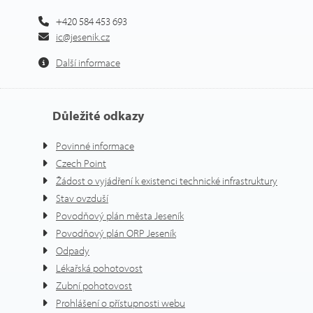
+420 584 453 693
ic@jesenik.cz
Další informace
Důležité odkazy
Povinné informace
Czech Point
Žádost o vyjádření k existenci technické infrastruktury
Stav ovzduší
Povodňový plán města Jeseník
Povodňový plán ORP Jeseník
Odpady
Lékařská pohotovost
Zubní pohotovost
Prohlášení o přístupnosti webu