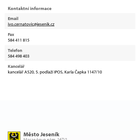
Kontaktní informace
Email
ivo.cernatovic@jesenik.cz
Fax
584 411 815
Telefon
584 498 403
Kancelář
kancelář A520, 5. podlaží IPOS, Karla Čapka 1147/10
Město Jeseník
Masarykovo nám. 167/1