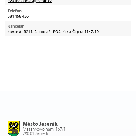
eva.fedakova@jesenik.cz
Telefon
584 498 436
Kancelář
kancelář B211, 2. podlaží IPOS, Karla Čapka 1147/10
Město Jeseník
Masarykovo nám. 167/1
790 01 Jeseník