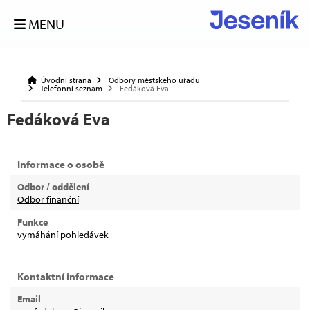
MENU
Úvodní strana
Odbory městského úřadu
Telefonní seznam
Fedáková Eva
Fedáková Eva
Informace o osobě
Odbor / oddělení
Odbor finanční
Funkce
vymáhání pohledávek
Kontaktní informace
Email