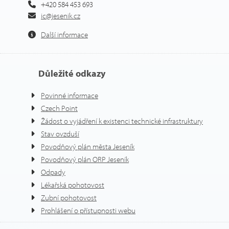
+420 584 453 693
ic@jesenik.cz
Další informace
Důležité odkazy
Povinné informace
Czech Point
Žádost o vyjádření k existenci technické infrastruktury
Stav ovzduší
Povodňový plán města Jeseník
Povodňový plán ORP Jeseník
Odpady
Lékařská pohotovost
Zubní pohotovost
Prohlášení o přístupnosti webu