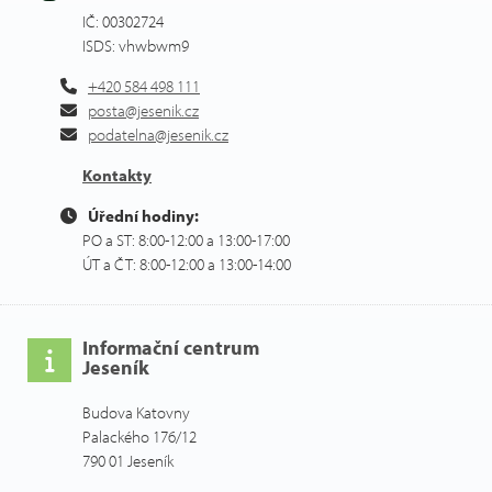
IČ: 00302724
ISDS: vhwbwm9
+420 584 498 111
posta@jesenik.cz
podatelna@jesenik.cz
Kontakty
Úřední hodiny:
PO a ST: 8:00-12:00 a 13:00-17:00
ÚT a ČT: 8:00-12:00 a 13:00-14:00
Informační centrum
Jeseník
Budova Katovny
Palackého 176/12
790 01 Jeseník