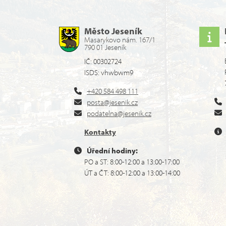
Město Jeseník
Masarykovo nám. 167/1
790 01 Jeseník
IČ: 00302724
ISDS: vhwbwm9
+420 584 498 111
posta@jesenik.cz
podatelna@jesenik.cz
Kontakty
Úřední hodiny:
PO a ST: 8:00-12:00 a 13:00-17:00
ÚT a ČT: 8:00-12:00 a 13:00-14:00