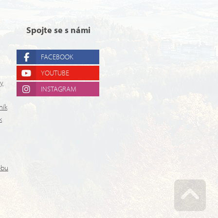
Spojte se s námi
FACEBOOK
YOUTUBE
ry
INSTAGRAM
ník
k
ebu