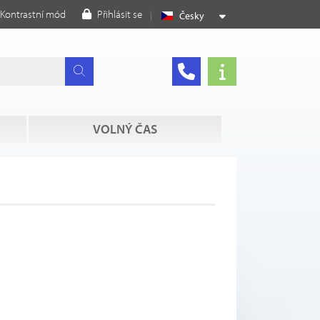
Kontrastní mód
Přihlásit se
Česky
VOLNÝ ČAS