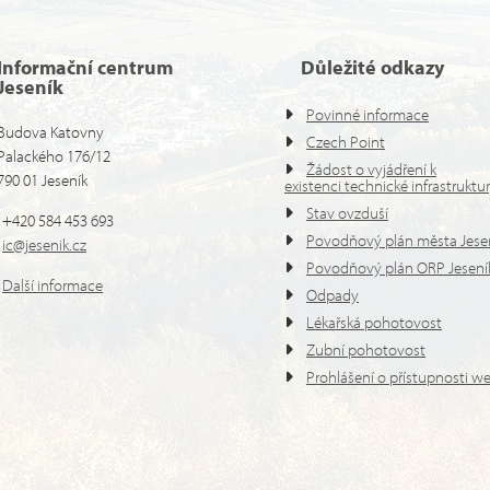
Informační centrum
Důležité odkazy
Jeseník
Povinné informace
Budova Katovny
Czech Point
Palackého 176/12
Žádost o vyjádření k
790 01 Jeseník
existenci technické infrastruktu
Stav ovzduší
+420 584 453 693
Povodňový plán města Jese
ic@jesenik.cz
Povodňový plán ORP Jesení
Další informace
Odpady
Lékařská pohotovost
Zubní pohotovost
Prohlášení o přístupnosti w