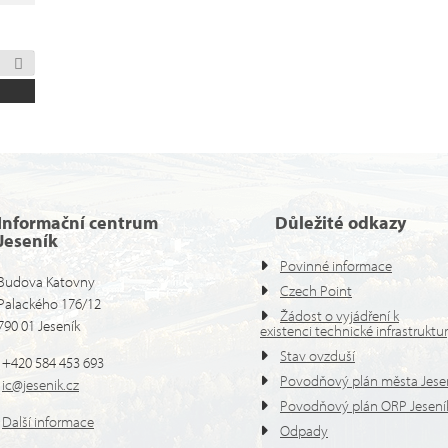
Informační centrum
Důležité odkazy
Jeseník
Povinné informace
Budova Katovny
Czech Point
Palackého 176/12
Žádost o vyjádření k
790 01 Jeseník
existenci technické infrastruktu
Stav ovzduší
+420 584 453 693
Povodňový plán města Jese
ic@jesenik.cz
Povodňový plán ORP Jesení
Další informace
Odpady