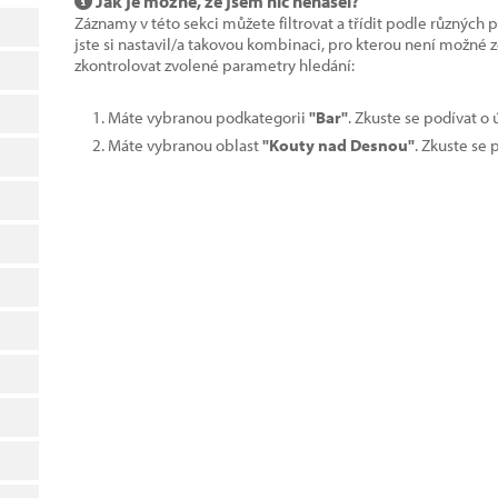
Jak je možné, že jsem nic nenašel?
Záznamy v této sekci můžete filtrovat a třídit podle různých 
jste si nastavil/a takovou kombinaci, pro kterou není možné
zkontrolovat zvolené parametry hledání:
Máte vybranou podkategorii
"Bar"
. Zkuste se podívat o
Máte vybranou oblast
"Kouty nad Desnou"
. Zkuste se 