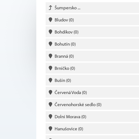
Šumpersko ...
Bludov
(0)
Bohdíkov
(0)
Bohutín
(0)
Branná
(0)
Brníčko
(0)
Bušín
(0)
Červená Voda
(0)
Červenohorské sedlo
(0)
Dolní Morava
(0)
Hanušovice
(0)