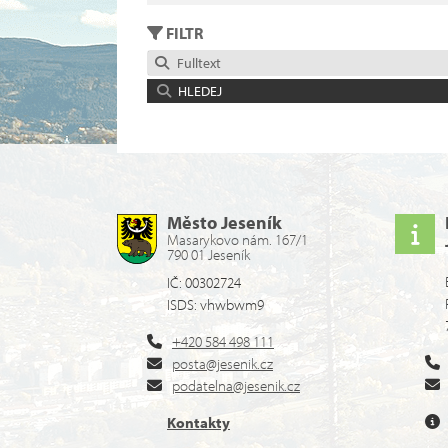
FILTR
Fulltext
HLEDEJ
Město Jeseník
Masarykovo nám. 167/1
790 01 Jeseník
IČ: 00302724
ISDS: vhwbwm9
+420 584 498 111
posta@jesenik.cz
podatelna@jesenik.cz
Kontakty