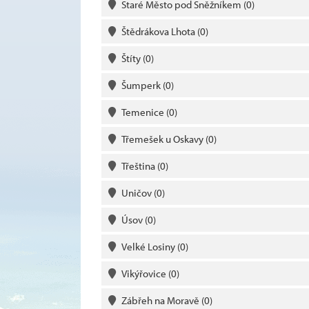
Staré Město pod Sněžníkem
(0)
Štědrákova Lhota
(0)
Štíty
(0)
Šumperk
(0)
Temenice
(0)
Třemešek u Oskavy
(0)
Třeština
(0)
Uničov
(0)
Úsov
(0)
Velké Losiny
(0)
Vikýřovice
(0)
Zábřeh na Moravě
(0)