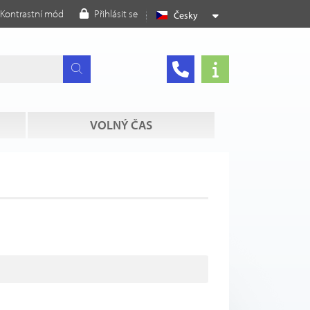
Kontrastní mód
Přihlásit se
Česky
VOLNÝ ČAS