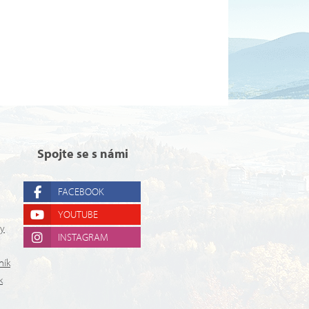
Spojte se s námi
FACEBOOK
YOUTUBE
ry
INSTAGRAM
ník
k