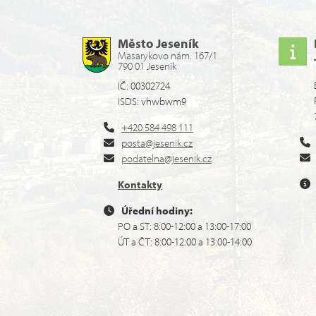
Město Jeseník
Masarykovo nám. 167/1
790 01 Jeseník
IČ: 00302724
ISDS: vhwbwm9
+420 584 498 111
posta@jesenik.cz
podatelna@jesenik.cz
Kontakty
Úřední hodiny:
PO a ST: 8:00-12:00 a 13:00-17:00
ÚT a ČT: 8:00-12:00 a 13:00-14:00