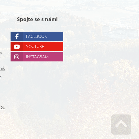
Spojte se s námi
FACEBOOK
YOUTUBE
ry
INSTAGRAM
ník
k
ebu