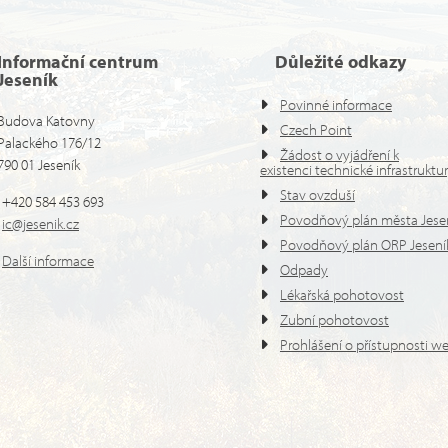
Informační centrum
Důležité odkazy
Jeseník
Povinné informace
Budova Katovny
Czech Point
Palackého 176/12
Žádost o vyjádření k
790 01 Jeseník
existenci technické infrastruktu
Stav ovzduší
+420 584 453 693
Povodňový plán města Jese
ic@jesenik.cz
Povodňový plán ORP Jesení
Další informace
Odpady
Lékařská pohotovost
Zubní pohotovost
Prohlášení o přístupnosti w