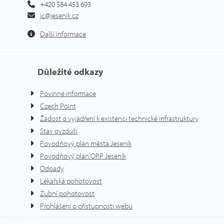
+420 584 453 693
ic@jesenik.cz
Další informace
Důležité odkazy
Povinné informace
Czech Point
Žádost o vyjádření k existenci technické infrastruktury
Stav ovzduší
Povodňový plán města Jeseník
Povodňový plán ORP Jeseník
Odpady
Lékařská pohotovost
Zubní pohotovost
Prohlášení o přístupnosti webu