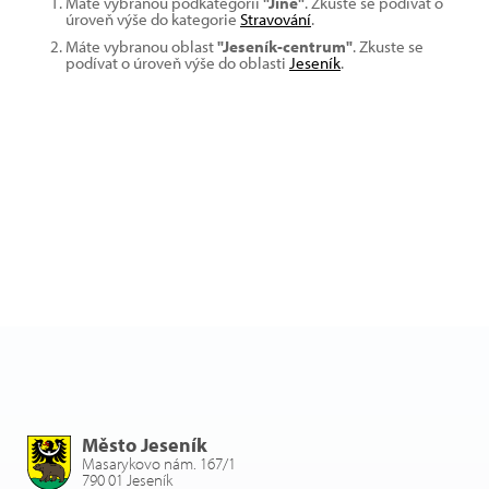
Máte vybranou podkategorii
"Jiné"
. Zkuste se podívat o
úroveň výše do kategorie
Stravování
.
Máte vybranou oblast
"Jeseník-centrum"
. Zkuste se
podívat o úroveň výše do oblasti
Jeseník
.
Město Jeseník
Masarykovo nám. 167/1
790 01 Jeseník