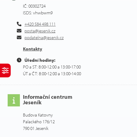
IČ: 00302724
ISDS: vhwbwm9
+420 584 498 111
posta@jesenik.cz
podatelna@jesenik.cz
Kontakty
Úřední hodiny:
PO a ST: 8:00-12:00 a 13:00-17:00
ÚT a ČT: 8:00-12:00 a 13:00-14:00
Informační centrum
Jeseník
Budova Katovny
Palackého 176/12
790 01 Jeseník