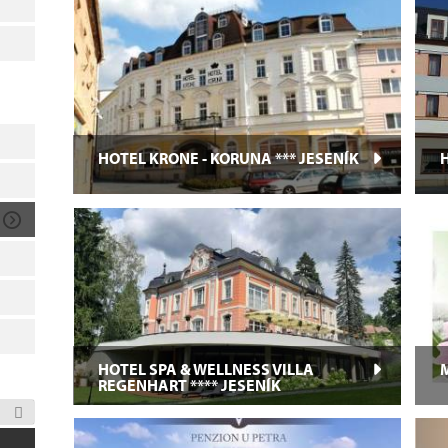
HOTEL KRONE - KORUNA *** JESENÍK
H
HOTEL SPA & WELLNESS VILLA
REGENHART **** JESENÍK
M