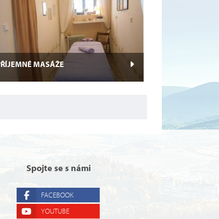
asážním salónu Malé lázně Zdeňky
pšové nabízíme již několik let
romamasáže, sportovní...
PŘÍJEMNÉ MASÁŽE
adka Halamová tel .: 737 241 036 klasická
asáž, relaxační masáž, sportovní masáž,
avajská masáž Lomi Lomi, medová
sáž,...
Spojte se s námi
FACEBOOK
YOUTUBE