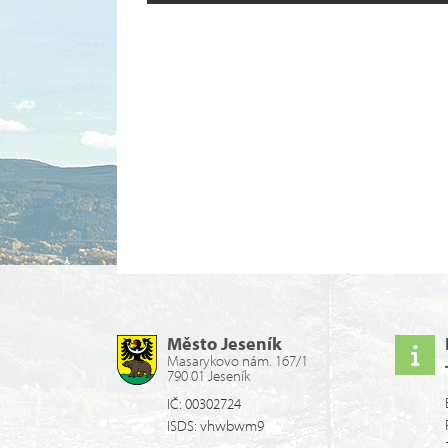
Město Jeseník
Masarykovo nám. 167/1
790 01 Jeseník
IČ: 00302724
ISDS: vhwbwm9