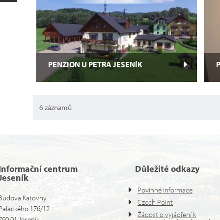
m
Le
a
PENZION U PETRA JESENÍK
R
m
6 záznamů
h
ma
Informační centrum
Důležité odkazy
Jeseník
Povinné informace
Budova Katovny
Czech Point
Palackého 176/12
Žádost o vyjádření k
790 01 Jeseník