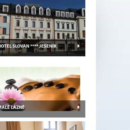
OTEL SLOVAN **** JESENÍK
MALÉ LÁZNĚ
asáže Zdeňka Lepšová V našem