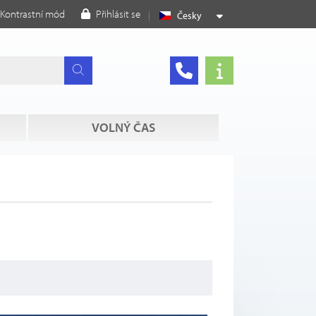
Kontrastní mód
Přihlásit se
Česky
VOLNÝ ČAS