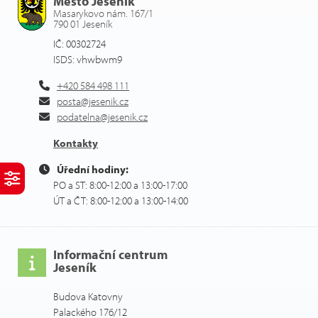
Město Jeseník
Masarykovo nám. 167/1
790 01 Jeseník
IČ: 00302724
ISDS: vhwbwm9
+420 584 498 111
posta@jesenik.cz
podatelna@jesenik.cz
Kontakty
Úřední hodiny:
PO a ST: 8:00-12:00 a 13:00-17:00
ÚT a ČT: 8:00-12:00 a 13:00-14:00
Informační centrum
Jeseník
Budova Katovny
Palackého 176/12