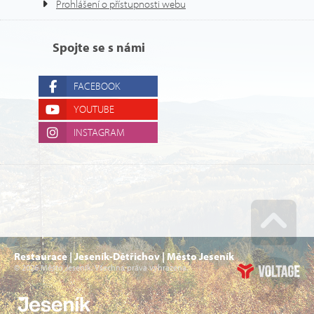
Prohlášení o přístupnosti webu
Spojte se s námi
FACEBOOK
YOUTUBE
INSTAGRAM
Go u
Restaurace | Jeseník-Dětřichov | Město Jeseník
© 2026 Město Jeseník. Všechna práva vyhrazena.