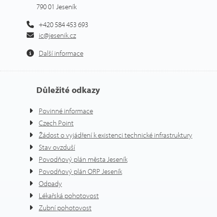
790 01 Jeseník
+420 584 453 693
ic@jesenik.cz
Další informace
Důležité odkazy
Povinné informace
Czech Point
Žádost o vyjádření k existenci technické infrastruktury
Stav ovzduší
Povodňový plán města Jeseník
Povodňový plán ORP Jeseník
Odpady
Lékařská pohotovost
Zubní pohotovost